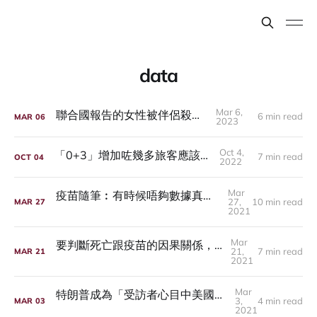
data
Mar 6,
聯合國報告的女性被伴侶殺害比率
6 min read
MAR
06
2023
Oct 4,
「0+3」增加咗幾多旅客應該點計？
7 min read
OCT
04
2022
Mar
疫苗隨筆︰有時候唔夠數據真係無得講太多結論
27,
10 min read
MAR
27
2021
Mar
要判斷死亡跟疫苗的因果關係，必須看整體數據
21,
7 min read
MAR
21
2021
Mar
特朗普成為「受訪者心目中美國史上最佳總統」？
3,
4 min read
MAR
03
2021