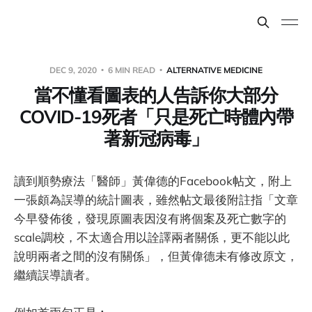
DEC 9, 2020
6 MIN READ
ALTERNATIVE MEDICINE
當不懂看圖表的人告訴你大部分
COVID-19死者「只是死亡時體內帶
著新冠病毒」
讀到順勢療法「醫師」黃偉德的Facebook帖文，附上
一張頗為誤導的統計圖表，雖然帖文最後附註指「文章
今早發佈後，發現原圖表因沒有將個案及死亡數字的
scale調校，不太適合用以詮譯兩者關係，更不能以此
說明兩者之間的沒有關係」，但黃偉德未有修改原文，
繼續誤導讀者。