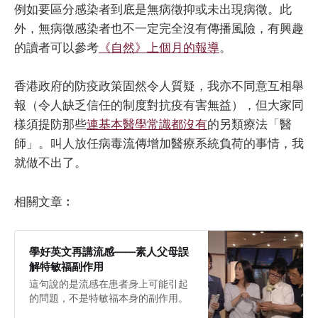
例如要區分感染者到底是無病徵抑或未出現病徵。此
外，無病徵感染者也不一定完全沒有傳播風險，有興趣
的讀者可以參考
《自然》上個月的報導
。
香港政府的防疫政策固然令人質疑，我亦不同意互相舉
報（令人缺乏信任的制度對抗疫有害無益），但大家同
樣須提防那些
連基本醫學常識都沒有
的另類療法「醫
師」。叫人放任病毒流傳增加醫療系統負荷的事情，我
就做不出了。
相關文章︰
學好英文再講流感——素人父母誤
解特敏福副作用
這句說的是流感在患者身上可能引起
的問題，不是特敏福本身的副作用。