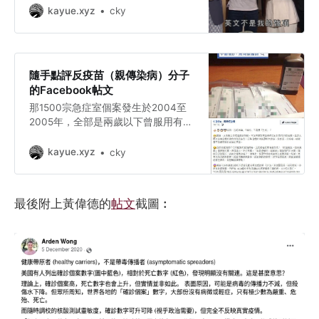
kayue.xyz
cky
隨手點評反疫苗（親傳染病）分子
的Facebook帖文
那1500宗急症室個案發生於2004至
2005年，全部是兩歲以下曾服用有關
成藥的兒童；而那123宗死亡個案則
橫跨幾十年，死者為6歲以下兒童。
kayue.xyz
cky
最後附上黃偉德的
帖文
截圖︰