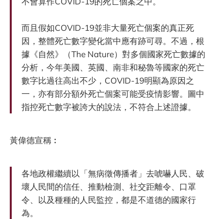
不會算作COVID-19的死亡個案之中。
而且假如COVID-19並非大量死亡個案的真正死
因，整體死亡數字變化當中應有跡可尋。不過，根
據《自然》（The Nature）對多個國家死亡數據的
分析，今年美國、英國、南非和秘魯等國家的死亡
數字比過往高出不少，COVID-19明顯為原因之
一，亦有部分額外死亡個案可能受疫情影響。圖中
指控死亡數字被誇大的說法，不符合上述證據。
黃偉德宣稱︰
各地政權繼續以「無病徵傳播者」去唬嚇人民、破
壞人民間的信任、推動檢測、社交距離令、口罩
令、以及種種的人民監控，都是不道德的國家行
為。