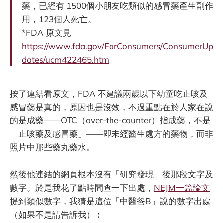
藥，已經有 1500個小朋友吃類似的感冒藥產生副作
用，123個人死亡。
*FDA 原文見
https://www.fda.gov/ForConsumers/ConsumerUp
dates/ucm422465.htm
按了連結看原文，FDA 不建議兩歲以下幼童吃止咳及
感冒藥是真的，原因也是沒效，不過重點在於人家在說
的是成藥——OTC（over-the-counter）指成藥，不是
「止咳藥及感冒藥」——即未經醫生處方的藥物，而非
照片中那些藥丸藥水。
然後他連結的網頁根本沒有「研究發現」後那段文字及
數字。於是我花了點時間查一下出處，
NEJM一篇論文
提到類似數字，我猜是這位「中醫爸B」說的數字出處
（如果不是請告訴我）︰