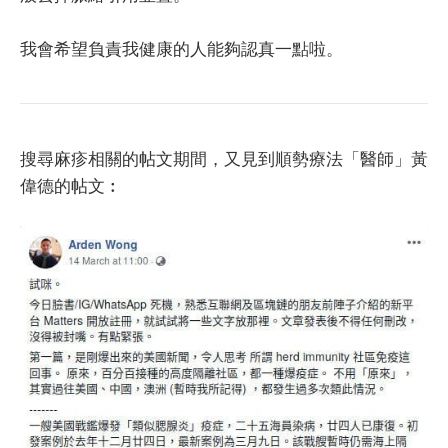
我會希望負責我健康的人能夠認真一點啦。
搜尋麻疹相關的帖文期間，又見到順勢療法「醫師」黃
偉德的帖文︰