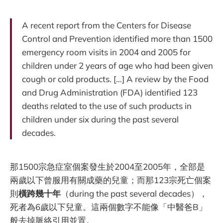
A recent report from the Centers for Disease
Control and Prevention identified more than 1500
emergency room visits in 2004 and 2005 for
children under 2 years of age who had been given
cough or cold products. […] A review by the Food
and Drug Administration (FDA) identified 123
deaths related to the use of such products in
children under six during the past several
decades.
那1500宗急症室個案發生於2004至2005年，全部是
兩歲以下曾服用有關成藥的兒童；而那123宗死亡個案
則
橫跨幾十年
（during the past several decades），
死者為6歲以下兒童。這兩個數字不能像「中醫爸B」
般去掉脈絡引用並置。