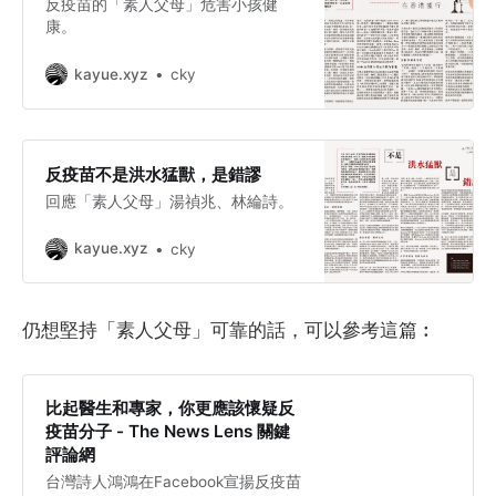
反疫苗的「素人父母」危害小孩健
康。
kayue.xyz
cky
反疫苗不是洪水猛獸，是錯謬
回應「素人父母」湯禎兆、林綸詩。
kayue.xyz
cky
仍想堅持「素人父母」可靠的話，可以參考這篇︰
比起醫生和專家，你更應該懷疑反
疫苗分子 - The News Lens 關鍵
評論網
台灣詩人鴻鴻在Facebook宣揚反疫苗