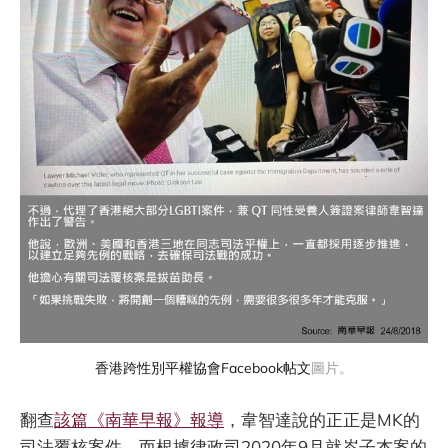
香港跨性別平權協會Facebook帖文
圖片。
翻查
該篇《南華早報》報導
，韋智達說的正正是MK的
司法覆核案件。而根據律政司2020年9月就岑子杰案的