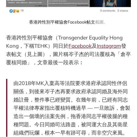
香港跨性別平權協會Facebook帖文
截圖。
香港跨性別平權協會（Transgender Equality Hong
Kong，下稱TEHK）同日於
Facebook
及
Instagram
發
表帖文（見上圖），圖片稱岑子杰的司法覆核為「倉卒
覆核同婚」，文章最後一段表示︰
由2018年MK入稟高等法院要求港府承認同性伴侶
關係，到後來岑子杰再要求政府承認同婚及海外同
婚註冊，整件事已經變質。在幾年前，已經有同志
平權法律專家指出覆核時機過早 — 一旦敗訴，會製
造出一個壞的法案先例，拖香港同志平權後腿的種
種問題。今日同婚司法路盡，被同運大台及其衛星
組織們玩爛，根本一早有跡可尋，而非空穴來風。