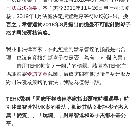
司法裁決摘要
，岑子杰於2018年11月26日申請司法覆
核，2019年1月法庭決定擱置程序等待MK案結果。
換
言之，韋智達於2018年8月提出的擔憂不可能針對岑子
杰的司法覆核策略。
我並非法律專家，在此無意判斷韋智達的擔憂是否合
理，也沒有資格判斷岑子杰是否「為有noise亂入稟」
——借用TEHK帖文另一圖片的標題。該圖為TEHK主
席謝浩霖
受訪文章
截圖，這篇訪問有他談論自身經歷及
對司法覆核策略的看法，我認為值得一讀。
TEHK聲稱「同志平權法律專家指出覆核時機過早」時
引述韋智達對MK案的看法，卻於其帖文批評岑子杰入
稟「變質」、「玩爛」，對韋智達和岑子杰都不甚公
平。