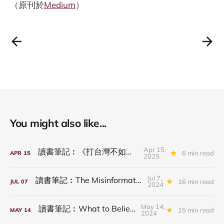
（原刊於
Medium
）
You might also like...
Apr 15,
讀書筆記︰《打台灣不如騙台灣》
6 min read
APR
15
2025
Jul 7,
讀書筆記︰The Misinformation Age
16 min read
JUL
07
2024
May 14,
讀書筆記︰What to Believe Now
15 min read
MAY
14
2024