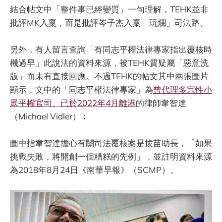
結合帖文中「整件事已經變質」一句理解，TEHK並非
批評MK入稟，而是批評岑子杰入稟「玩爛」司法路。
另外，有人留言查詢「有同志平權法律專家指出覆核時
機過早」此說法的資料來源，被TEHK質疑屬「惡意洗
版」而未有直接回應。不過TEHK的帖文其中兩張圖片
顯示，文中的「同志平權法律專家」為
曾代理多宗性小
眾平權官司、已於2022年4月離港
的律師韋智達
（Michael Vidler）︰
圖中指韋智達擔心有關司法覆核案是拔苗助長，「如果
挑戰失敗，將開創一個糟糕的先例」，並註明資料來源
為2018年8月24日《南華早報》（SCMP）。