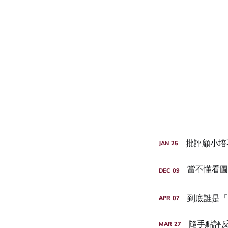
批評顧小培
JAN
25
DEC
09
到底誰是「
APR
07
隨手點評反
MAR
27