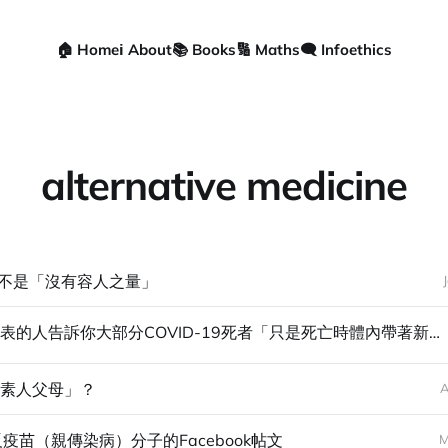
🏠 Home
ℹ️ About
📚 Books
🔢 Maths
🗨️ Infoethics
alternative medicine
不是「沒有容人之量」
當不懂看圖表的人告訴你大部分COVID-19死者「只是死亡時體內帶著新冠病毒」
素人父母」？
A
疫苗（親傳染病）分子的Facebook帖文
M