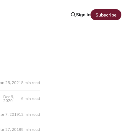
Sign in
Subscribe
Jan 25, 2021
8 min read
Dec 9,
6 min read
2020
pr 7, 2019
12 min read
ar 27, 2019
5 min read