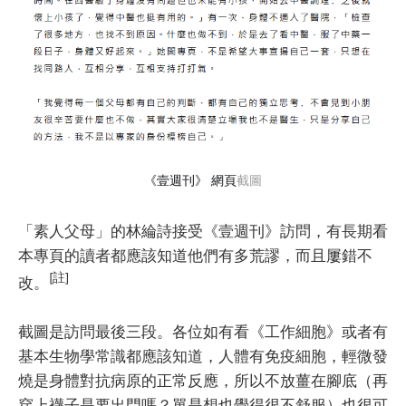
《壹週刊》 網頁
截圖
「素人父母」的林綸詩接受《壹週刊》訪問，有長期看
本專頁的讀者都應該知道他們有多荒謬，而且屢錯不
[註]
改。
截圖是訪問最後三段。各位如有看《工作細胞》或者有
基本生物學常識都應該知道，人體有免疫細胞，輕微發
燒是身體對抗病原的正常反應，所以不放薑在腳底（再
穿上襪子是要出門嗎？單是想也覺得很不舒服）也很可