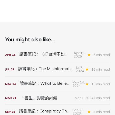
You might also like...
Apr 15,
讀書筆記︰《打台灣不如騙台灣》
6 min read
APR
15
2025
Jul 7,
讀書筆記︰The Misinformation Age
16 min read
JUL
07
2024
May 14,
讀書筆記︰What to Believe Now
15 min read
MAY
14
2024
「書生」彭捷的封鎖
Mar 1, 2024
7 min read
MAR
01
Sep 25,
讀書筆記︰Conspiracy Theories
4 min read
SEP
25
2023