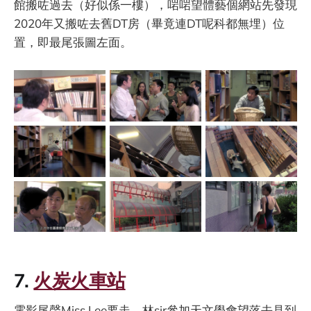
館搬咗過去（好似係一樓），啱啱望體藝個網站先發現
2020年又搬咗去舊DT房（畢竟連DT呢科都無埋）位
置，即最尾張圖左面。
7.
火炭火車站
電影尾聲Miss Lee要走，林sir參加天文學會望落去見到