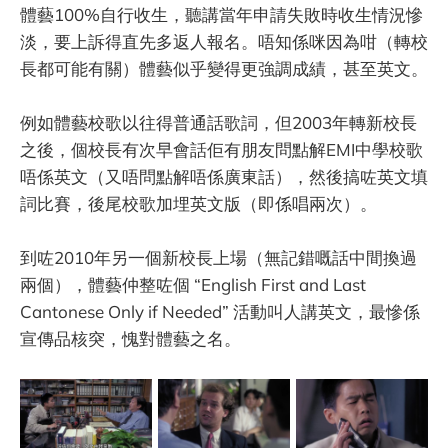
體藝100%自行收生，聽講當年申請失敗時收生情況慘
淡，要上訴得直先多返人報名。唔知係咪因為咁（轉校
長都可能有關）體藝似乎變得更強調成績，甚至英文。
例如體藝校歌以往得普通話歌詞，但2003年轉新校長
之後，個校長有次早會話佢有朋友問點解EMI中學校歌
唔係英文（又唔問點解唔係廣東話），然後搞咗英文填
詞比賽，後尾校歌加埋英文版（即係唱兩次）。
到咗2010年另一個新校長上場（無記錯嘅話中間換過
兩個），體藝仲整咗個 “English First and Last
Cantonese Only if Needed” 活動叫人講英文，最慘係
宣傳品核突，愧對體藝之名。