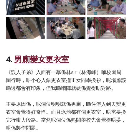
4.
男廁變女更衣室
《誤人子弟》入面有一幕係林sir（林海峰）喺校園周
圍行時，唔小心入錯更衣室撞正女同學換衫，呢場應該
睇過都會有印象，但我睇嗰陣就硬係覺得唔對路。
主要原因係，呢個位明明就係男廁，睇住佢入到去變更
衣室會覺得好奇怪。而且泳池都有個更衣室，唔需要換
完行咁大段路。當然呢個位係熟間學校先會覺得唔妥，
唔係製作問題。