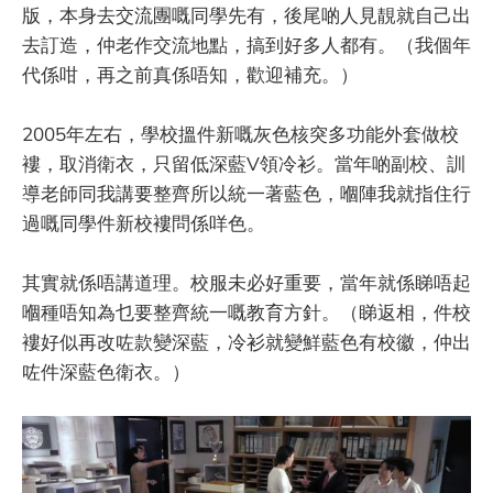
版，本身去交流團嘅同學先有，後尾啲人見靚就自己出
去訂造，仲老作交流地點，搞到好多人都有。（我個年
代係咁，再之前真係唔知，歡迎補充。）
2005年左右，學校搵件新嘅灰色核突多功能外套做校
褸，取消衛衣，只留低深藍V領冷衫。當年啲副校、訓
導老師同我講要整齊所以統一著藍色，嗰陣我就指住行
過嘅同學件新校褸問係咩色。
其實就係唔講道理。校服未必好重要，當年就係睇唔起
嗰種唔知為乜要整齊統一嘅教育方針。（睇返相，件校
褸好似再改咗款變深藍，冷衫就變鮮藍色有校徽，仲出
咗件深藍色衛衣。）