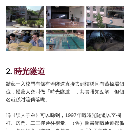
2.
時光隧道
體藝一入校門有條有蓋隧道直接去到樓梯同有蓋操場個
位，體藝人會叫做「時光隧道」，其實唔知點解，但個
名就係咁流傳落嚟。
喺《誤人子弟》可以睇到，1997年嘅時光隧道以至欄
杆、房門、二三樓通往禮堂、（舊）圖書館嘅通道都係