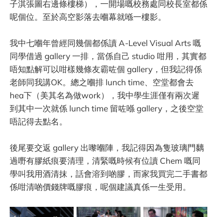
子淇張圖右邊條樓梯），一開場嘅校務處同校長室都係
呢個位。至於高空影落去嗰幕就喺一樓影。
我中七嗰年曾經同幾個都係讀 A-Level Visual Arts 嘅
同學借過 gallery 一排，當係自己 studio 咁用，其實都
唔知點解可以咁樣幾條友霸咗個 gallery，但我記得係
老師同我講OK。總之嗰排 lunch time、空堂都會去
hea下（美其名為做work），我中學生涯僅有兩次遲
到其中一次就係 lunch time 留咗喺 gallery，之後空堂
唔記得去點名。
後尾要交返 gallery 出嚟嗰陣，我記得因為隻玻璃門黐
過嘢有膠紙痕要清理，清緊嘅時候有位讀 Chem 嘅同
學叫我用酒清抹，話會溶到啲膠，而家我買完二手書都
係咁清啲價錢牌嘅膠痕，呢個建議真係一生受用。