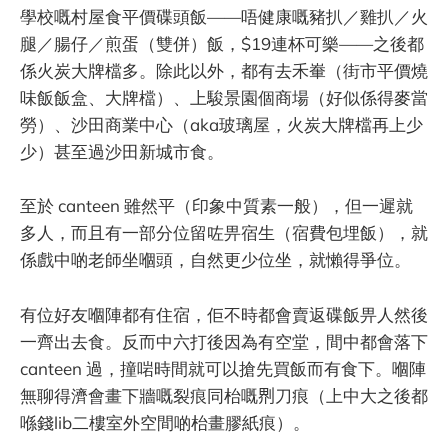
學校嘅村屋食平價碟頭飯——唔健康嘅豬扒／雞扒／火
腿／腸仔／煎蛋（雙併）飯，$19連杯可樂——之後都
係火炭大牌檔多。除此以外，都有去禾輋（街市平價燒
味飯飯盒、大牌檔）、上駿景園個商場（好似係得麥當
勞）、沙田商業中心（aka玻璃屋，火炭大牌檔再上少
少）甚至過沙田新城市食。
至於 canteen 雖然平（印象中質素一般），但一遲就
多人，而且有一部分位留咗畀宿生（宿費包埋飯），就
係戲中啲老師坐嗰頭，自然更少位坐，就懶得爭位。
有位好友嗰陣都有住宿，佢不時都會賣返碟飯畀人然後
一齊出去食。反而中六打後因為有空堂，間中都會落下
canteen 過，撞啱時間就可以搶先買飯而有食下。嗰陣
無聊得濟會畫下牆嘅裂痕同枱嘅𠝹刀痕（上中大之後都
喺錢lib二樓室外空間啲枱畫膠紙痕）。