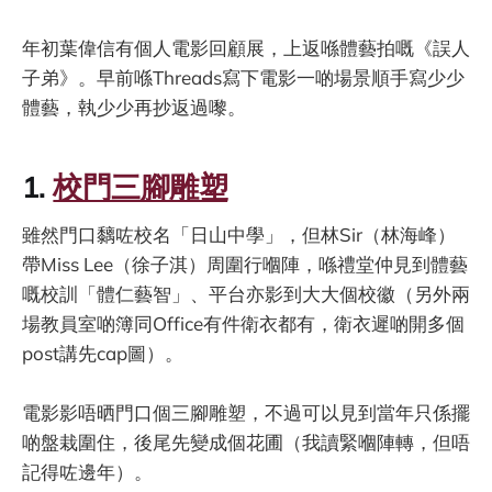
年初葉偉信有個人電影回顧展，上返喺體藝拍嘅《誤人
子弟》。早前喺Threads寫下電影一啲場景順手寫少少
體藝，執少少再抄返過嚟。
1.
校門三腳雕塑
雖然門口黐咗校名「日山中學」，但林Sir（林海峰）
帶Miss Lee（徐子淇）周圍行嗰陣，喺禮堂仲見到體藝
嘅校訓「體仁藝智」、平台亦影到大大個校徽（另外兩
場教員室啲簿同Office有件衛衣都有，衛衣遲啲開多個
post講先cap圖）。
電影影唔晒門口個三腳雕塑，不過可以見到當年只係擺
啲盤栽圍住，後尾先變成個花圃（我讀緊嗰陣轉，但唔
記得咗邊年）。