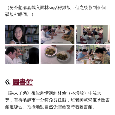
（另外想講套戲入面林sir話得雞飯，但之後影到個個
碟飯都唔同。）
6.
圖書館
《誤人子弟》後段劇情講到林sir（林海峰）中咗大
獎，有得喺超市一分鐘免費任攞，班老師就幫佢喺圖書
館度練習。拍攝地點自然係體藝當時嘅圖書館。