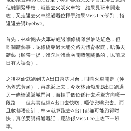
佢離開緊學校，就衝去火炭火車站，結果見班車開走
咗，又走返去火車經過嘅位揮手結果Miss Lee睇到，搭
返返去講byebye。
首先，林sir跑去火車站經過嗰條橋雖然油咗紅色，但
唔關體藝事，呢條橋穿過大埔公路去體育學院，唔係去
體藝（順帶一提，體院同體藝兩間嘢無關係的，以前成
日有人誤會）。
之後林sir就跑到去A出口落咗月台，咁啱火車開走（仲
係舊式黃頭），再跑返上去，今次林sir就兜B出口跑過
另一條橋過返城門河，而揮手個位係行去禾輋方向嘅一
段路——但其實佢經A出口去快啲，唔使兜嚟兜去。而
且數都唔使計，林sir就算跑去A出口都無可能跑得咁
快，真係要講得通嘅話，應該係Miss Lee上咗下一班
車。