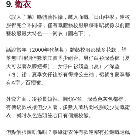
9.
衛衣
《誤人子弟》喺體藝拍攝，戲入面嘅「日山中學」連校
服都完全唔同樣，僅有嘅體藝校服痕跡咁啱就係以前體
藝校服最大特色——衛衣（圖右下）。
話說當年（2000年代初期）體藝校服都幾多花款，望
落無咩特別但數落其實唔少組合。男仔白衫深藍褲（夏
天可以著及膝短褲）、女仔白衫淺藍（夏）／深藍
（冬）裙，夏季女仔裇衫有得揀公主袖，裙就冬夏季都
有A字／百摺裙。
外套方面，冷衫長短袖、圓領V領、深藍色灰色都得，
有傳統款校褸但少人著，多數人著坊間校服較少見嘅衛
衣，就咁灰色過頭笠心口有個細校徽。
但點解張圖唔係咁？事緣衛衣仲有款連帽有拉鏈嘅隱藏