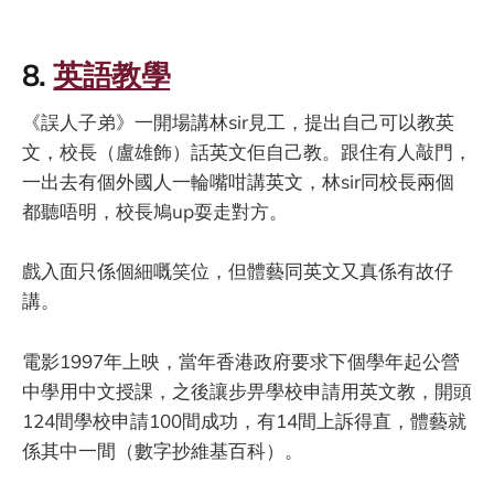
8.
英語教學
《誤人子弟》一開場講林sir見工，提出自己可以教英
文，校長（盧雄飾）話英文佢自己教。跟住有人敲門，
一出去有個外國人一輪嘴咁講英文，林sir同校長兩個
都聽唔明，校長鳩up耍走對方。
戲入面只係個細嘅笑位，但體藝同英文又真係有故仔
講。
電影1997年上映，當年香港政府要求下個學年起公營
中學用中文授課，之後讓步畀學校申請用英文教，開頭
124間學校申請100間成功，有14間上訴得直，體藝就
係其中一間（數字抄維基百科）。