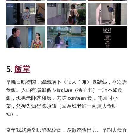
5.
飯堂
早幾日唔得閒，繼續講下《誤人子弟》嘅體藝，今次講
食飯。入面有場戲係 Miss Lee（徐子淇）一話不如食
飯，班男老師就和應，去咗 canteen 食，開頭叫小
菜，然後先知得碟頭飯（因為班老師一向無去食唔
知）。
當年我就通常唔留學校食，多數都係出去。早期去最近