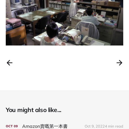
You might also like...
Amazon賣嘅第一本書
Oct 9, 2022
4 min read
OCT
09