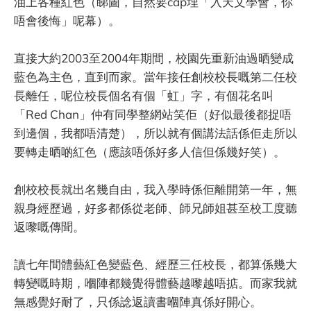
油上各種紅色（睇圖，自然要cap埋「入天文學會，你
唔會後悔」呢幕）。
直接大約2003至2004年期間，校園先重新油過晒變成
藍色為主色，直到而家。當年接任創校校長嘅第二任校
長離任，呢位校長個名有個「虹」字，有個花名叫
「Red Chan」仲有同學整網站笑佢（好似最後都捉唔
到邊個，我都唔清楚），所以就有個講法話係佢走所以
要轉走晒啲紅色（應該唔係好多人信但係幾好笑）。
創校校長就出名幾自由，我入學時係佢離開第一年，無
親身經歷過，好多都係從老師、師兄師姐甚至校工度聽
返嚟嘅傳聞。
讀七年間體藝紅色變藍色、經歷三任校長，都算係幾大
轉變嘅時期，嗰陣都幾覺得體藝越嚟越唔掂。而家我就
無感覺好耐了，只係諗返讀書嗰陣真係好開心。