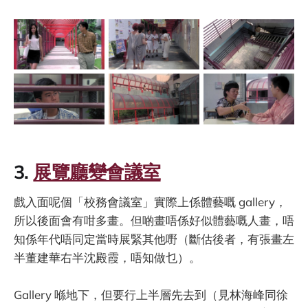
3.
展覽廳變會議室
戲入面呢個「校務會議室」實際上係體藝嘅 gallery，
所以後面會有咁多畫。但啲畫唔係好似體藝嘅人畫，唔
知係年代唔同定當時展緊其他嘢（斷估後者，有張畫左
半董建華右半沈殿霞，唔知做乜）。
Gallery 喺地下，但要行上半層先去到（見林海峰同徐