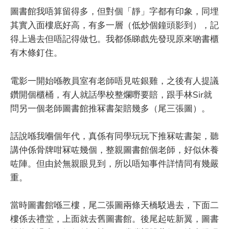
圖書館我唔算留得多，但對個「靜」字都有印象，同埋
其實入面樓底好高，有多一層（低炒個鐘頭影到），記
得上過去但唔記得做乜。我都係睇戲先發現原來啲書櫃
有木條釘住。
電影一開始喺教員室有老師唔見咗銀雞，之後有人提議
鑽開個櫃桶，有人就話學校整爛嘢要賠，跟手林Sir就
問另一個老師圖書館推冧書架賠幾多（尾三張圖）。
話說喺我嗰個年代，真係有同學玩玩下推冧咗書架，聽
講仲係骨牌咁冧咗幾個，整親圖書館個老師，好似休養
咗陣。但由於無親眼見到，所以唔知事件詳情同有幾嚴
重。
當時圖書館喺三樓，尾二張圖兩條天橋駁過去，下面二
樓係去禮堂，上面就去舊圖書館。後尾起咗新翼，圖書