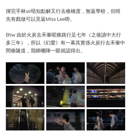
揮完手林sir唔知點解又行去條橋度，無返學校，但咁
先有戲做可以見返Miss Lee啩。
Btw 由於火炭去禾輋呢條路行足七年（之後讀中大行
多三年），所以《幻愛》有一幕其實係火炭行去禾輋中
間條隧道，我睇嗰陣一眼就認得出。