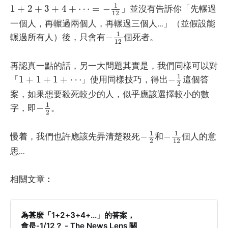
1
+
2
+
3
+
4
+
⋯
=
−
1
12
1
1
+
2
+
3
+
4
+
⋯
=
−
」並沒有告訴你「先輾過
12
一個人，再輾過兩個人，再輾過三個人…」（並假設能
−
1
12
1
輾過所有人）後，只會有
−
個死者。
12
再認真一點的話，另一大問題其實是，我們同樣可以對
−
1
2
1
+
1
+
1
+
⋯
1
「
1
+
1
+
1
+
⋯
」使用同樣技巧，得出
−
這個答
2
案，如果想要殺死較少的人，似乎應該選擇較小的數
−
1
2
1
字，即
−
。
2
−
1
2
−
1
12
1
1
慢着，我們也許應該先弄清楚殺死
−
和
−
個人的意
2
12
思…
相關文章︰
為甚麼「1+2+3+4+...」的答案，
會是-1/12？ - The News Lens 關