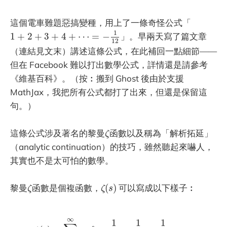
這個電車難題惡搞變種，用上了一條奇怪公式「
1
+
2
+
3
+
4
+
⋯
=
−
1
12
1
1
+
2
+
3
+
4
+
⋯
=
−
」。早兩天寫了篇文章
12
（連結見文末）講述這條公式，在此補回一點細節——
但在 Facebook 難以打出數學公式，詳情還是請參考
《維基百科》。（按︰搬到 Ghost 後由於支援
MathJax，我把所有公式都打了出來，但還是保留這
句。）
ζ
這條公式涉及著名的黎曼
函數以及稱為「解析拓延」
ζ
（analytic continuation）的技巧，雖然聽起來嚇人，
其實也不是太可怕的數學。
ζ
(
s
)
ζ
黎曼
函數是個複函數，
(
)
可以寫成以下樣子︰
ζ
ζ
s
ζ
(
s
)
=
∑
n
=
1
∞
n
−
s
=
1
1
s
+
1
2
s
+
1
3
s
+
⋯
∞
1
1
1
−