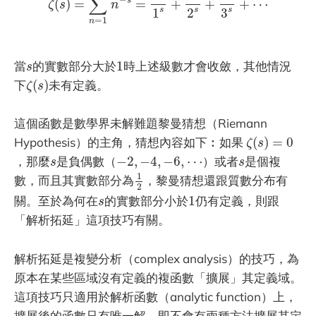
∑
s
(
)
=
=
+
+
+
⋯
ζ
s
n
s
s
s
1
2
3
=
1
n
1
s
當
的實數部分大於
1
時上述級數才會收斂，其他情況
s
ζ
(
s
)
下
(
)
未有定義。
ζ
s
這個函數是數學界未解難題黎曼猜想（Riemann
ζ
(
s
)
=
0
Hypothesis）的主角，猜想內容如下︰如果
(
)
=
0
ζ
s
−
2
,
−
4
,
−
6
,
⋯
s
s
，那麼
是負偶數（
−
2
,
−
4
,
−
6
,
⋯
）或者
是個複
s
s
1
2
1
數，而且其實數部分為
，黎曼猜想還跟質數分布有
2
1
s
關。至於為何在
的實數部分小於
1
仍有定義，則跟
s
「解析拓延」這項技巧有關。
解析拓延是複變分析（complex analysis）的技巧，為
原本在某些區域沒有定義的複函數「擴展」其定義域。
這項技巧只適用於解析函數（analytic function）上，
擴展後的函數只有唯一解，即不會有兩種方法擴展其定