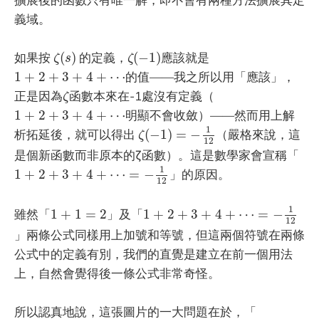
義域。
ζ
(
s
)
ζ
(
−
1
)
如果按
(
)
的定義，
(
−
1
)
應該就是
ζ
s
ζ
1
+
2
+
3
+
4
+
⋯
1
+
2
+
3
+
4
+
⋯
的值——我之所以用「應該」，
ζ
正是因為
函數本來在-1處沒有定義（
ζ
1
+
2
+
3
+
4
+
⋯
1
+
2
+
3
+
4
+
⋯
明顯不會收斂）——然而用上解
ζ
(
−
1
)
=
−
1
12
1
析拓延後，就可以得出
(
−
1
)
=
−
（嚴格來說，這
ζ
12
是個新函數而非原本的ζ函數）。這是數學家會宣稱「
1
+
2
+
3
+
4
+
⋯
=
−
1
12
1
1
+
2
+
3
+
4
+
⋯
=
−
」的原因。
12
1
+
2
+
3
+
4
+
⋯
=
−
1
12
1
+
1
=
2
1
雖然「
1
+
1
=
2
」及「
1
+
2
+
3
+
4
+
⋯
=
−
12
」兩條公式同樣用上加號和等號，但這兩個符號在兩條
公式中的定義有別，我們的直覺是建立在前一個用法
上，自然會覺得後一條公式非常奇怪。
所以認真地說，這張圖片的一大問題在於，「