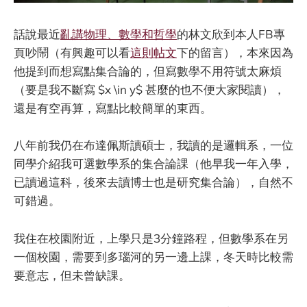
話說最近
亂講物理、數學和哲學
的林文欣到本人FB專
頁吵鬧（有興趣可以看
這則帖文
下的留言），本來因為
他提到而想寫點集合論的，但寫數學不用符號太麻煩
（要是我不斷寫
$
x \in y
$
甚麼的也不便大家閱讀），
還是有空再算，寫點比較簡單的東西。
八年前我仍在布達佩斯讀碩士，我讀的是邏輯系，一位
同學介紹我可選數學系的集合論課（他早我一年入學，
已讀過這科，後來去讀博士也是研究集合論），自然不
可錯過。
我住在校園附近，上學只是3分鐘路程，但數學系在另
一個校園，需要到多瑙河的另一邊上課，冬天時比較需
要意志，但未曾缺課。