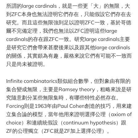
所謂的large cardinals，就是一些更「大」的無限，大
到ZFC本身也無法證明它們存在，只能假設它們存在去
研究。而且這些無限強到足以證明ZFC一致，基於哥德
爾不完備定理，我們也無法以ZFC證明這些large
cardinals的存在跟ZFC一致。研究large cardinals主要
是研究它們會帶來甚麼後果以及跟其他large cardinals
的關係，其實頗為有趣，嚴格來說它們有可能不一致而
只是尚未被證明。
Infinite combinatorics類似組合數學，但對象由有限的
集合變成無限，主要是Ramsey theory，粗略來說是研
究隨意劃分某些無限集時，有哪些特性必然存在。
Forcing則是1963年由Paul Cohen創造的技巧，用來建
立集合論的模型，當年他用來證明選擇公理（axiom of
choice）和連續統假設（continuum hypothesis）跟
ZF的公理獨立（ZFC就是ZF加上選擇公理）。