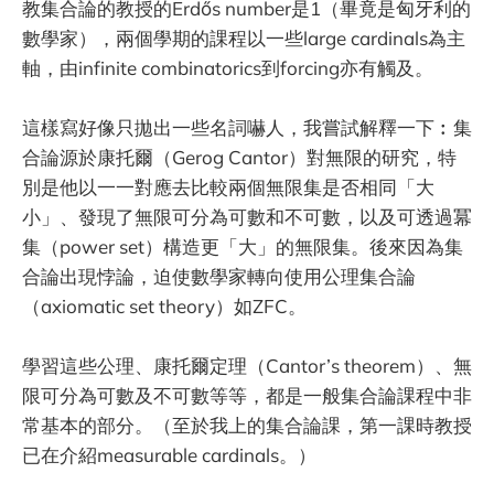
教集合論的教授的Erdős number是1（畢竟是匈牙利的
數學家），兩個學期的課程以一些large cardinals為主
軸，由infinite combinatorics到forcing亦有觸及。
這樣寫好像只拋出一些名詞嚇人，我嘗試解釋一下︰集
合論源於康托爾（Gerog Cantor）對無限的研究，特
別是他以一一對應去比較兩個無限集是否相同「大
小」、發現了無限可分為可數和不可數，以及可透過冪
集（power set）構造更「大」的無限集。後來因為集
合論出現悖論，迫使數學家轉向使用公理集合論
（axiomatic set theory）如ZFC。
學習這些公理、康托爾定理（Cantor’s theorem）、無
限可分為可數及不可數等等，都是一般集合論課程中非
常基本的部分。（至於我上的集合論課，第一課時教授
已在介紹measurable cardinals。）