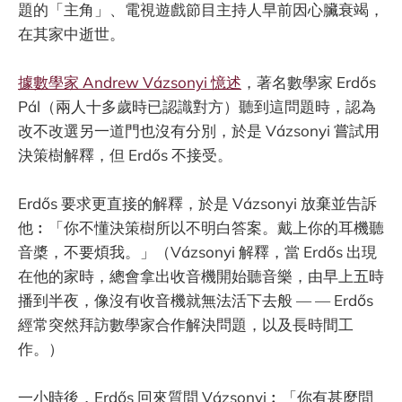
題的「主角」、電視遊戲節目主持人早前因心臟衰竭，
在其家中逝世。
據數學家 Andrew Vázsonyi 憶述
，著名數學家 Erdős
Pál（兩人十多歲時已認識對方）聽到這問題時，認為
改不改選另一道門也沒有分別，於是 Vázsonyi 嘗試用
決策樹解釋，但 Erdős 不接受。
Erdős 要求更直接的解釋，於是 Vázsonyi 放棄並告訴
他︰「你不懂決策樹所以不明白答案。戴上你的耳機聽
音槳，不要煩我。」（Vázsonyi 解釋，當 Erdős 出現
在他的家時，總會拿出收音機開始聽音樂，由早上五時
播到半夜，像沒有收音機就無法活下去般 — — Erdős
經常突然拜訪數學家合作解決問題，以及長時間工
作。）
一小時後，Erdős 回來質問 Vázsonyi︰「你有甚麼問