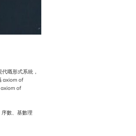
引入現代嘅形式系統，
xiom of
xiom of
）序數、基數理