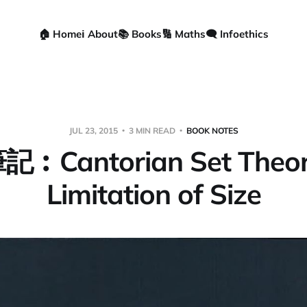
🏠 Home
ℹ️ About
📚 Books
🔢 Maths
🗨️ Infoethics
JUL 23, 2015
3 MIN READ
BOOK NOTES
︰Cantorian Set Theor
Limitation of Size