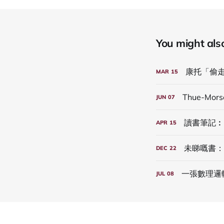
You might also 
康托「偷
MAR
15
Thue-Mor
JUN
07
讀書筆記︰
APR
15
未睇嘅書：The
DEC
22
一張數理邏
JUL
08