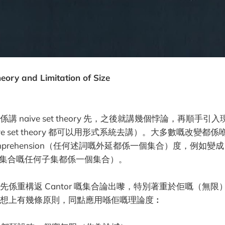
eory and Limitation of Size
講 naive set theory 先，之後就講幾個悖論，再順手
ve set theory 都可以用形式系統去講）。大多數嘅改變都係喺 a
d) comprehension（任何述詞嘅外延都係一個集合）度，例如變成 a
n（任何集合嘅任何子集都係一個集合）。
先係重構返 Cantor 嘅集合論出嚟，特別著重於佢嘅（無限
想上有幾條原則，同點應用喺佢嘅理論度︰