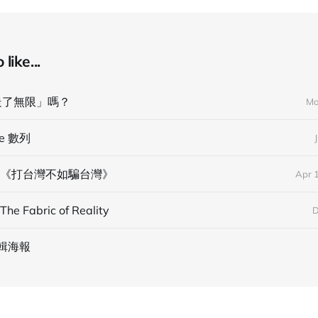
like...
走了無限」嗎？
Ma
se 數列
《打台灣不如騙台灣》
Apr 
 Fabric of Reality
D
輯海報