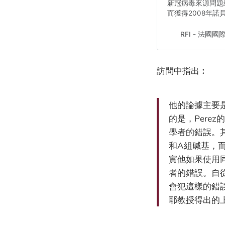
新冠病毒來源問題
而獲得2008年諾貝爾
RFI - 法國
訪問中指出︰
他的論據主要是
的是，Per
學者的錯誤。
和A組碱基，
實他如果使用
者的錯誤。自
會犯這樣的錯誤
耶教授得出的