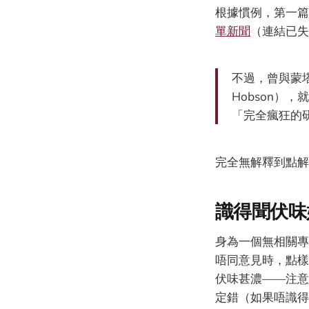
根據慣例，第一篇
單新聞
（連結已失
不過，曾與蒙塔
Hobson
「完全瘋狂的
完全無解釋到點解
識得聞伏味
身為一個無相關專
唔同意見時，點樣判
伏味甚濃——注意
定錯（如果唔識得