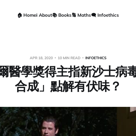
🏠 Home
ℹ️ About
📚 Books
🔢 Maths
🗨️ Infoethics
APR 18, 2020
10 MIN READ
INFOETHICS
爾醫學獎得主指新沙士病
合成」點解有伏味？