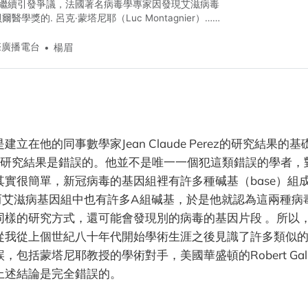
繼續引發爭議，法國著名病毒學專家因發現艾滋病毒
醫學獎的. 呂克·蒙塔尼耶（Luc Montagnier）……
國際廣播電台
楊眉
建立在他的同事數學家Jean Claude Perez的研究結果的
ez的研究結果是錯誤的。他並不是唯一一個犯這類錯誤的學者
其實很簡單，新冠病毒的基因組裡有許多種碱基（base）組
而艾滋病基因組中也有許多A組碱基，於是他就認為這兩種病
同樣的研究方式，還可能會發現別的病毒的基因片段 。所以
從我從上個世紀八十年代開始學術生涯之後見識了許多類似
，包括蒙塔尼耶教授的學術對手，美國華盛頓的Robert Gall
上述結論是完全錯誤的。