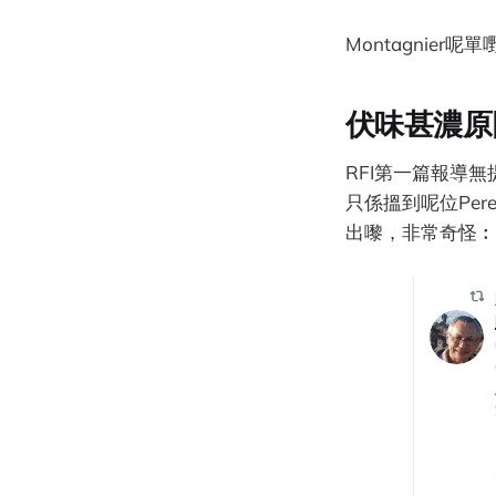
Montagnie
伏味甚濃原
RFI第一篇報導無提
只係搵到呢位Pere
出嚟，非常奇怪︰