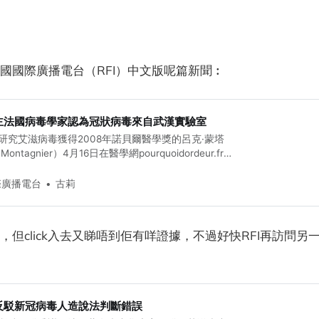
國國際廣播電台（RFI）中文版呢篇新聞︰
主法國病毒學家認為冠狀病毒來自武漢實驗室
研究艾滋病毒獲得2008年諾貝爾醫學獎的呂克·蒙塔
ontagnier）4月16日在醫學網pourquoidordeur.fr
前全球大流行的冠狀病毒（Covid-19）來自武漢一
論引發廣泛關注和爭論。
國際廣播電台
古莉
，但click入去又睇唔到佢有咩證據，不過好快RFI再訪問另
反駁新冠病毒人造說法判斷錯誤