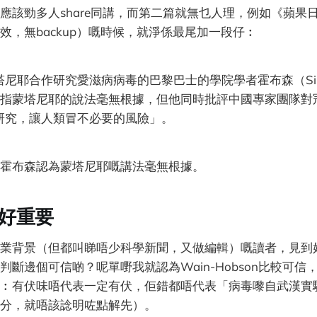
應該勁多人share同講，而第二篇就無乜人理，例如《蘋果
效，無backup）嘅時候，就淨係最尾加一段仔︰
尼耶合作研究愛滋病病毒的巴黎巴士的學院學者霍布森（Simo
），就指蒙塔尼耶的說法毫無根據，但他同時批評中國專家團隊
研究，讓人類冒不必要的風險」。
霍布森認為蒙塔尼耶嘅講法毫無根據。
好重要
業背景（但都叫睇唔少科學新聞，又做編輯）嘅讀者，見到
斷邊個可信啲？呢單嘢我就認為Wain-Hobson比較可信，而且
︰有伏味唔代表一定有伏，佢錯都唔代表「病毒嚟自武漢實
分，就唔該諗明咗點解先）。