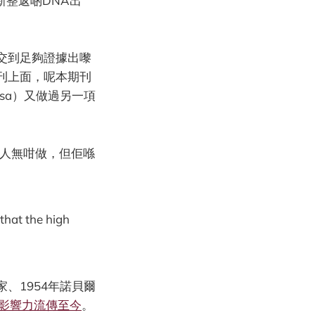
新整返啲DNA出
交到足夠證據出嚟
刊上面，呢本期刊
Aïssa）又做過另一項
。
本人無咁做，但佢喺
 that the high
、1954年諾貝爾
影響力流傳至今
。