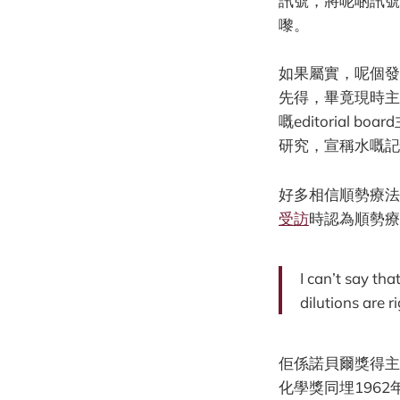
訊號，將呢啲訊號錄
嚟。
如果屬實，呢個發
先得，畢竟現時主
嘅editorial 
研究，宣稱水嘅記
好多相信順勢療法
受訪
時認為順勢療
I can’t say th
dilutions are r
佢係諾貝爾獎得主
化學獎同埋1962年