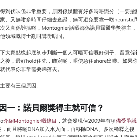
得到伏味係非常重要，原因係媒體有好多時唔識分（一要搶
家、又無咁多時間仔細去查證，無可避免要靠一啲heuristi
次又真係難搞啲，Montagnier話晒都係諾貝爾醫學獎得主
他領域嘅博士亂咁講嘢唔同。
下大家點樣起底初步判斷一個人可唔可信嘅好例子。留意係
之後，最好hold住先，睇定啲，唔使急住share出嚟。如果
就代表你非常需要睇落去。
主要有三個原因。
因一︰諾貝爾獎得主就可信？
a
介紹Montagnier嘅條目
，就會發現佢2009年有項
備受爭議
波，而且將啲DNA加入水入面，再移除DNA、多次稀釋之後