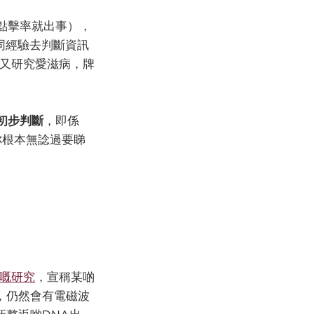
點擊率就出事），
c同經驗去判斷資訊
，又研究愛滋病，牌
初步判斷
，即係
你根本無諗過要睇
嘅研究
，宣稱某啲
，仍然會有電磁波