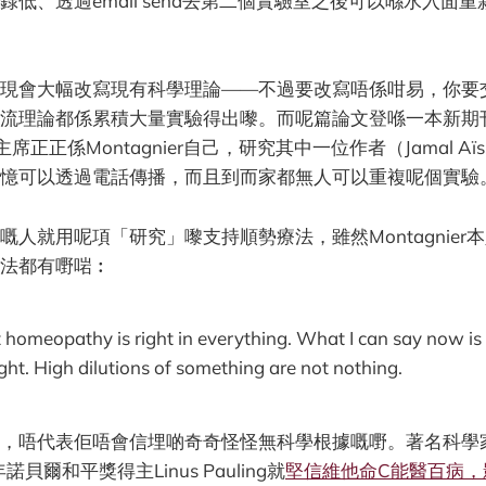
低、透過email send去第二個實驗室之後可以喺水入面重
現會大幅改寫現有科學理論——不過要改寫唔係咁易，你要
流理論都係累積大量實驗得出嚟。而呢篇論文登喺一本新期
board主席正正係Montagnier自己，研究其中一位作者（Jamal 
憶可以透過電話傳播，而且到而家都無人可以重複呢個實驗
嘅人就用呢項「研究」嚟支持順勢療法，雖然Montagnier
法都有嘢啱︰
at homeopathy is right in everything. What I can say now is
ight. High dilutions of something are not nothing.
，唔代表佢唔會信埋啲奇奇怪怪無科學根據嘅嘢。著名科學家
諾貝爾和平獎得主Linus Pauling就
堅信維他命C能醫百病，