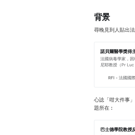
背景
尋晚見到人貼出法
諾貝爾醫學獎得
法國病毒學家，因
尼耶教授（Pr Luc M
接受採訪時表示，目
個實驗室。此番言
RFI - 法國
心諗「咁大件事」
題所在︰
巴士德學院教授