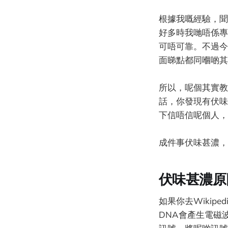
根據我嘅經驗，聞
好多時我哋唔係專
可唔可靠。不過今
面睇點都同嗰啲其
所以，呢個其實教
話，你發現有伏味
下信唔信呢個人，
成件事伏味甚濃，
伏味甚濃原
如果你去Wikipedi
DNA會產生電磁