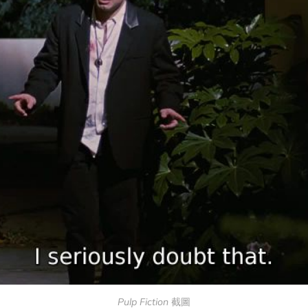
Pulp Fiction
 截圖