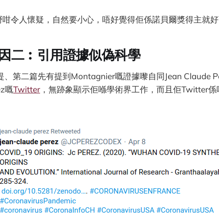
r呢單嘢咁令人懷疑，自然要小心，唔好覺得佢係諾貝爾獎得主就
因二︰引用證據似偽科學
、第二篇先有提到Montagnier嘅證據嚟自同Jean Claude 
z嘅
Twitter
，無跡象顯示佢喺學術界工作，而且佢Twitter係咁