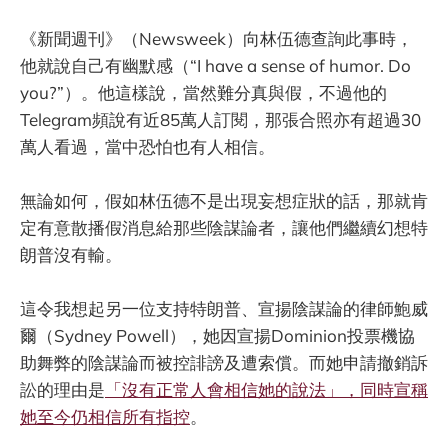
《新聞週刊》（Newsweek）向林伍德查詢此事時，
他就說自己有幽默感（“I have a sense of humor. Do
you?”）。他這樣說，當然難分真與假，不過他的
Telegram頻說有近85萬人訂閱，那張合照亦有超過30
萬人看過，當中恐怕也有人相信。
無論如何，假如林伍德不是出現妄想症狀的話，那就肯
定有意散播假消息給那些陰謀論者，讓他們繼續幻想特
朗普沒有輸。
這令我想起另一位支持特朗普、宣揚陰謀論的律師鮑威
爾（Sydney Powell），她因宣揚Dominion投票機協
助舞弊的陰謀論而被控誹謗及遭索償。而她申請撤銷訴
訟的理由是
「沒有正常人會相信她的說法」，同時宣稱
她至今仍相信所有指控
。