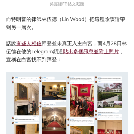
吳嘉隆FB帖文截圖
而特朗普的律師林伍德（Lin Wood）把這種陰謀論帶
到另一層次。
話說
有些人相信
拜登並未真正入主白宮，而4月28日林
伍德在他的Telegram頻道
貼出多個訊息並附上照片
，
宣稱在白宮找不到拜登︰