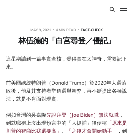
MAY 9, 2021
4 MIN READ
FACT-CHECK
林伍德的「白宮尋登／侵記」
這星期讀到一篇事實查核，覺得實在太神奇，需要記下
來。
前美國總統特朗普（Donald Trump）於2020年大選落
敗後，他及其支持者堅稱選舉舞弊，再不斷提出各種說
法，就是不肯面對現實。
例如台灣的吳嘉隆
先說拜登（Joe Biden）無法就職
，
到就職禮上沒出現預言中的「大抓捕」後便稱
「原來是
川普的智商比我還要高」
、
「之後才會開始動手」
，到