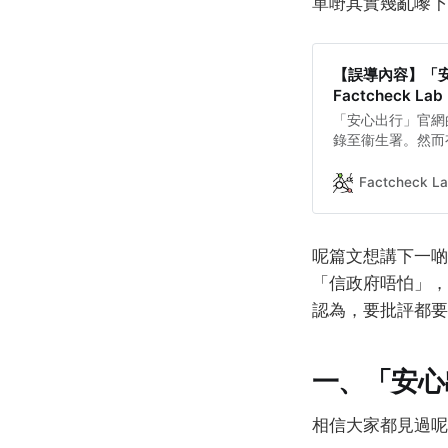
單嘢其實幾亂嚟下，但
【誤導內容】「
Factcheck Lab
「安心出行」官網
錄至衞生署。然而
至政府系統，屬誤
傳，鮮有提及確診
Factcheck
最少7年」的條款
呢篇文想講下一啲
「信政府唔怕」，
認為，要批評都要
一、「安心
相信大家都見過呢