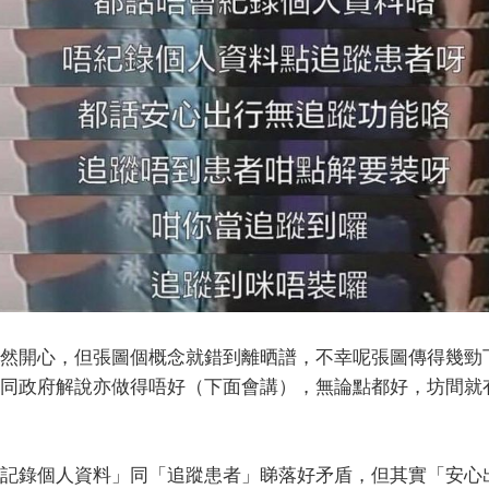
然開心，但張圖個概念就錯到離晒譜，不幸呢張圖傳得幾勁
同政府解說亦做得唔好（下面會講），無論點都好，坊間就
記錄個人資料」同「追蹤患者」睇落好矛盾，但其實「安心