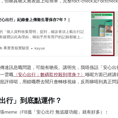
睇真啲又無表面上咁簡單，完整fact-check見Factcheck
安心出行」紀錄會上傳衞生署保存7年？｜
的「個人資料收集聲明」提到，確診者須上載出行記
有媒體以此為理由，稱似乎所有用戶的記錄都被上載
導內容。另一方面，港府推出「安心出行」時的宣
者須上傳出行記錄，當時網站上亦未有「資料會保存
 Lab 事實查核實驗室
kayue
。
傳達訊息嘅問題，可能有啲長。講明先，我唔係話「安心出
一雲嘅
〈安心出行：數碼監控殺到埋身？〉
喺呢方面已經講
批評得啱，用錯嘅嘢去鬧只會轉移視線，反而睇唔到真正問
出行」到底點運作？
張meme（FB搵「安心出行 無追蹤功能」就有好多）︰