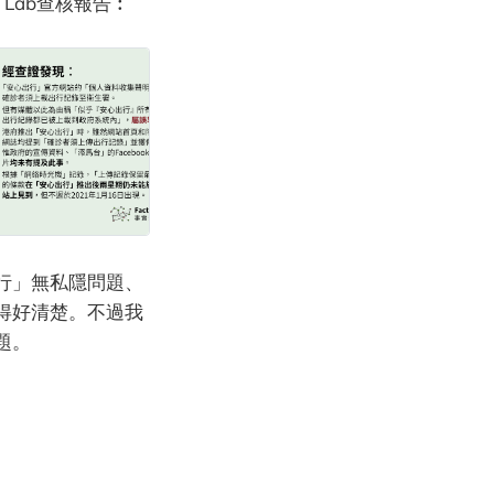
 Lab查核報告︰
行」無私隱問題、
得好清楚。不過我
題。