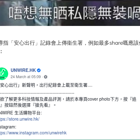
導指「安心出行」記錄會上傳衞生署，例如最多share嘅應該
》︰