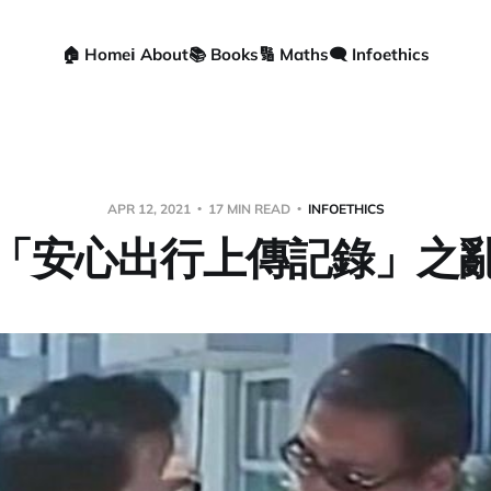
🏠 Home
ℹ️ About
📚 Books
🔢 Maths
🗨️ Infoethics
APR 12, 2021
17 MIN READ
INFOETHICS
「安心出行上傳記錄」之