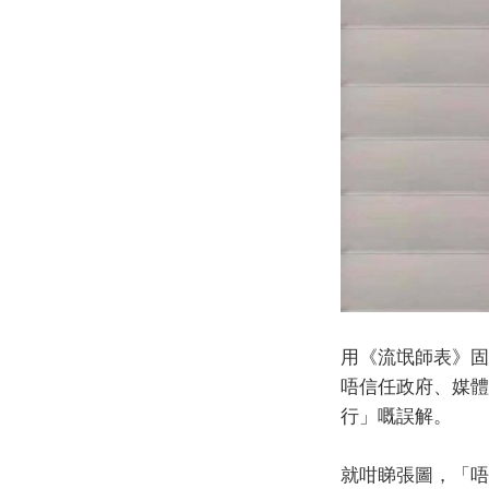
用《流氓師表》固
唔信任政府、媒體
行」嘅誤解。
就咁睇張圖，「唔