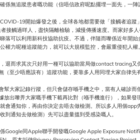
確係無追蹤患者嘅功能（信唔信政府呢點擺埋一面先，一陣
OVID-19開始爆發之後，全球各地都需要做「接觸者追蹤」（c
，搵下患者接觸過咩人，盡快隔離檢驗，減慢傳播速度。而家好多
睇落可以利用新科技協助抗疫。不過，伴隨而嚟係近年開始
公權力呢種追蹤能力，就可以大規模監控，會嚴重侵犯人權
退而求其次只好用一種可以協助當局做contact tracing
係無（至少唔應該有）追蹤功能，要靠多人用同埋大家自律先
p會幫大家記錄行蹤，但只會儲存喺手機之中，當有人確診而
數據放出嚟畀大家嘅手機下載再比對（喺手機進行），如果發
就會通知你，再由你決定去唔去做檢測。所以多人用個app
收到通知去做檢測）先可以盡量搵到受感染嘅人。
gle同Apple聯手開發嘅Google Apple Exposure Notific
，原本叫做Privacy-Preserving Contact Tracing Pro