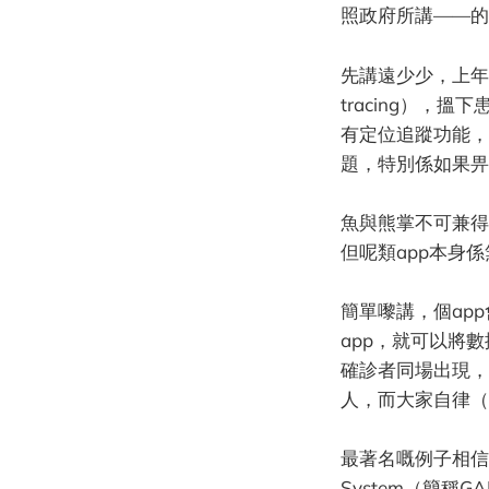
照政府所講——的
先講遠少少，上年C
tracing）
有定位追蹤功能，
題，特別係如果畀
魚與熊掌不可兼得，
但呢類app本身
簡單嚟講，個ap
app，就可以將
確診者同場出現，
人，而大家自律（
最著名嘅例子相信係Goo
System（簡稱GAEN