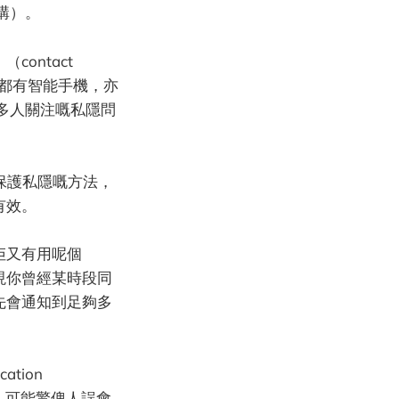
講）。
ontact
人都有智能手機，亦
多人關注嘅私隱問
。
又保護私隱嘅方法，
有效。
佢又有用呢個
現你曾經某時段同
先會通知到足夠多
ation
ject，可能驚俾人誤會