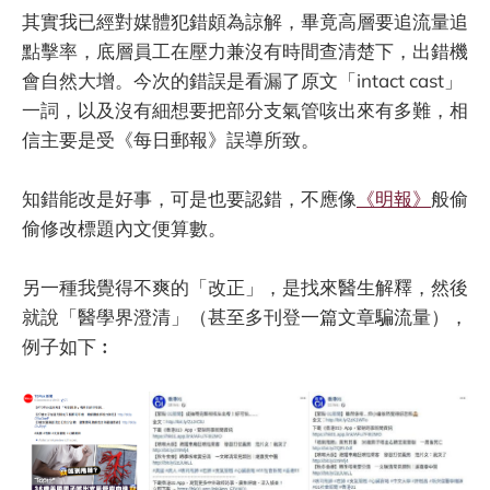
其實我已經對媒體犯錯頗為諒解，畢竟高層要追流量追
點擊率，底層員工在壓力兼沒有時間查清楚下，出錯機
會自然大增。今次的錯誤是看漏了原文「intact cast」
一詞，以及沒有細想要把部分支氣管咳出來有多難，相
信主要是受《每日郵報》誤導所致。
知錯能改是好事，可是也要認錯，不應像
《明報》
般偷
偷修改標題內文便算數。
另一種我覺得不爽的「改正」，是找來醫生解釋，然後
就說「醫學界澄清」（甚至多刊登一篇文章騙流量），
例子如下︰