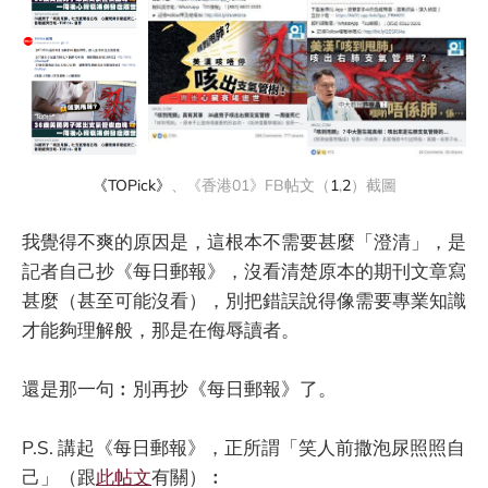
《TOPick》
、《香港01》FB帖文（
1
,
2
）截圖
我覺得不爽的原因是，這根本不需要甚麼「澄清」，是
記者自己抄《每日郵報》，沒看清楚原本的期刊文章寫
甚麼（甚至可能沒看），別把錯誤說得像需要專業知識
才能夠理解般，那是在侮辱讀者。
還是那一句︰別再抄《每日郵報》了。
P.S. 講起《每日郵報》，正所謂「笑人前撒泡尿照照自
己」（跟
此帖文
有關）︰