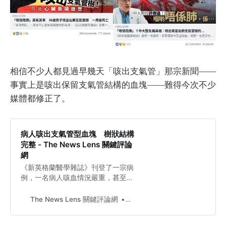
相信不少人都見過早幾天「咳出支氣管」那宗新聞——
事實上是咳出保留支氣管結構的血塊——難得今次不少
媒體都修正了。
病人咳出支氣管型血塊 樹狀結構
完整 - The News Lens 關鍵評論
網
《新英格蘭醫學雜誌》刊登了一宗病
例，一名病人咳血情況嚴重，甚至咳
出了支氣管樹型的血塊。
The News Lens 關鍵評論網
Kayue