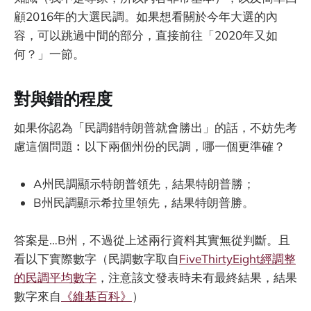
顧2016年的大選民調。如果想看關於今年大選的內
容，可以跳過中間的部分，直接前往「2020年又如
何？」一節。
對與錯的程度
如果你認為「民調錯特朗普就會勝出」的話，不妨先考
慮這個問題︰以下兩個州份的民調，哪一個更準確？
A州民調顯示特朗普領先，結果特朗普勝；
B州民調顯示希拉里領先，結果特朗普勝。
答案是…B州，不過從上述兩行資料其實無從判斷。且
看以下實際數字（民調數字取自
FiveThirtyEight經調整
的民調平均數字
，注意該文發表時未有最終結果，結果
數字來自
《維基百科》
）