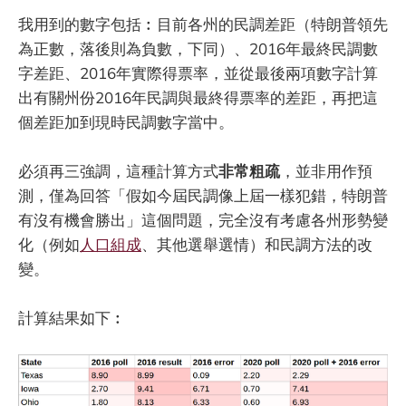
我用到的數字包括︰目前各州的民調差距（特朗普領先
為正數，落後則為負數，下同）、2016年最終民調數
字差距、2016年實際得票率，並從最後兩項數字計算
出有關州份2016年民調與最終得票率的差距，再把這
個差距加到現時民調數字當中。
必須再三強調，這種計算方式
非常粗疏
，並非用作預
測，僅為回答「假如今屆民調像上屆一樣犯錯，特朗普
有沒有機會勝出」這個問題，完全沒有考慮各州形勢變
化（例如
人口組成
、其他選舉選情）和民調方法的改
變。
計算結果如下︰