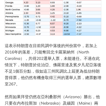
這表示特朗普在目前民調中落後的州份當中，若加上
2016年的落差，只能奪回北卡羅萊納州（North
Carolina），共得202選舉人票，未能連任。不過在此
情況下，特朗普於佐治亞、佛羅里達及賓夕凡尼亞落後
不足1個百分點，假如這三州民調比上屆更為低估特朗
普得票，他仍然有機會取得三州的選舉人票，總票數增
至267。
然而如果拜登仍然在亞利桑那州（Arizona）勝出，他
只要在内布拉斯加（Nebraska）及緬因（Maine）兩