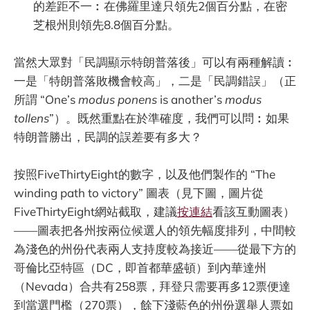
的差距不一︰在佛羅里達只領先2個百分點，在密
芝根州則領先8.8個百分點。
當然大眾對「民調顯示特朗普落後」可以有兩種解讀︰
一是「特朗普落敗機會較高」，二是「民調錯誤」（正
所謂 “One’s
modus ponens
is another’s
modus
tollens
”）。既然重點在於準確度，我們可以問︰如果
特朗普勝出，民調的誤差要有多大？
按照FiveThirtyEight的數字，以及他們製作的 “The
winding path to victory” 圖表（見下圖，圖片從
FiveThirtyEight網站截取，建議
按連結
看該互動圖表）
——圖表把各州按兩位候選人的領先幅度排列，中間較
為淺色的州份代表兩人支持度較為接近——從最下方的
哥倫比亞特區（DC，即首都華盛頓）到內華達州
（Nevada）合共有258票，拜登只需要再多12票便達
到當選門檻（270票），餘下淺藍色的州份選舉人票如