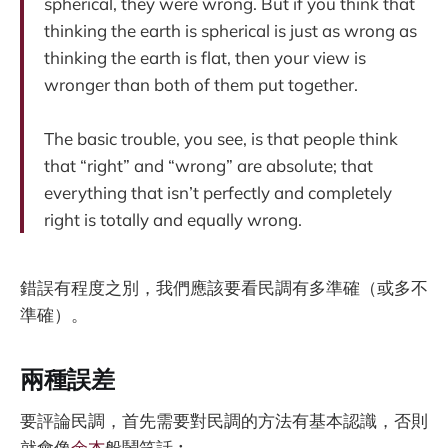
spherical, they were wrong. But if you think that
thinking the earth is spherical is just as wrong as
thinking the earth is flat, then your view is
wronger than both of them put together.
The basic trouble, you see, is that people think
that “right” and “wrong” are absolute; that
everything that isn’t perfectly and completely
right is totally and equally wrong.
錯誤有程度之別，我們應該要看民調有多準確（或多不
準確）。
兩種誤差
要評論民調，首先需要對民調的方法有基本認識，否則
就會像
余杰
般鬧笑話︰