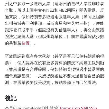
州之中多取一張選舉人票（這兩州的選舉人票並非勝者
全取，所以上圖中會有NE2和ME2兩區）即告當選。反
過來說，假如特朗普多取這兩張選舉人票（等同上屆勝
出州份減去亞利桑那、威斯康星和密芝根三州），便能
跟拜登打成平手（假設沒有失信選舉人），再交由眾議
院決定總統人選（但以州為單位，目前在眾議院佔少數
的共和黨
佔優
）。
至於民調到底有多大落差（甚至是否只低估特朗普的得
票），個人認為在沒有更多資料的情況下純屬主觀判斷
（雖然還是有合理範圍，例如特朗普獲得過半普選票的
機會應該甚微），只想提醒各位不要太過相信自己的臆
測，在選舉後要接受現實，按結果修正自己的看法。
後記
今早FiveThirtyEight刊出這篇
Trump Can Still Win,