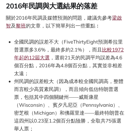
2016年民調與大選結果的落差
關於2016年民調及媒體預測的問題，建議先參考
梁啟
智
及
黎班
的文章，以下簡單列出一些重點︰
全國民調的誤差不大（FiveThirtyEight預測希拉里
普選票多3.6%，最終多約2.1%），而且
比較1972
年起的12屆大選
，選前21天的民調平均誤差為4.6
個百分點，2016年為4.8個百分點，其實並非相差
太遠；
州民調的誤差較大（因為成本較全國民調高，整體
而言較少高質素民調），而且傾向低估特朗普選
票，包括其中四個關鍵州——威斯康星
（Wisconsin）、賓夕凡尼亞（Pennsylvania）、
密芝根（Michigan）和佛羅里達——最終特朗普在
這四州以0.23至1.2個百分點險勝，全取共75張選
舉人票；