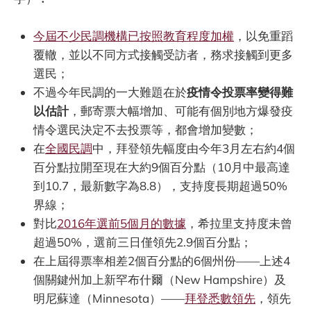
今屆不少民調機構已按照教育程度加權
，以免重蹈
覆轍，並以不同方式接觸受訪者，務求接觸到更多
選民；
不過今年民調的一大難題在於
疫情令投票率變得難
以估計
，郵寄票大幅增加、可能有個別地方爆發疫
情令選民決定不去投票等，都會增加變數；
在
全國民調
中，拜登領先幅度由今年3月左右約4個
百分點拉開至現在大約9個百分點（10月中最高達
到10.7，最新數字為8.8），支持度長期超過50%
界線；
對比
2016年選前5個月的數據
，希拉里支持度未曾
超過50%，選前三日僅領先2.9個百分點；
在上屆得票率相差2個百分點的6個州份——上述4
個關鍵州加上新罕布什爾（New Hampshire）及
明尼蘇達（Minnesota）——
拜登悉數領先
，領先