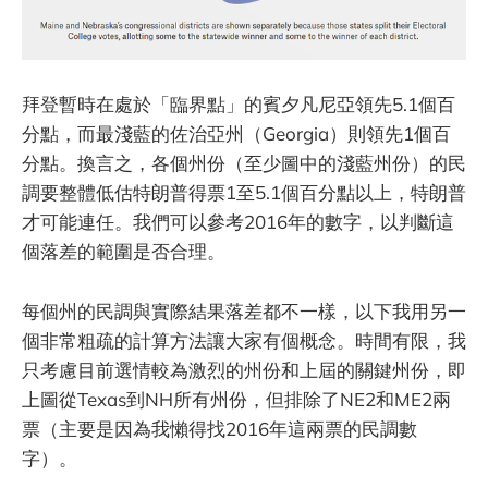
拜登暫時在處於「臨界點」的賓夕凡尼亞領先5.1個百
分點，而最淺藍的佐治亞州（Georgia）則領先1個百
分點。換言之，各個州份（至少圖中的淺藍州份）的民
調要整體低估特朗普得票1至5.1個百分點以上，特朗普
才可能連任。我們可以參考2016年的數字，以判斷這
個落差的範圍是否合理。
每個州的民調與實際結果落差都不一樣，以下我用另一
個非常粗疏的計算方法讓大家有個概念。時間有限，我
只考慮目前選情較為激烈的州份和上屆的關鍵州份，即
上圖從Texas到NH所有州份，但排除了NE2和ME2兩
票（主要是因為我懶得找2016年這兩票的民調數
字）。