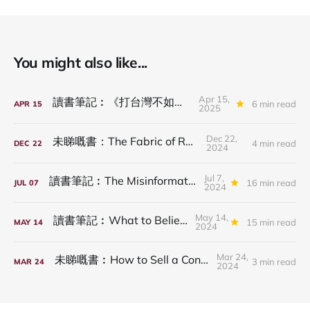
You might also like...
Apr 15,
讀書筆記︰《打台灣不如騙台灣》
6 min read
APR
15
2025
Dec 22,
未睇嘅書：The Fabric of Reality
4 min read
DEC
22
2024
Jul 7,
讀書筆記︰The Misinformation Age
16 min read
JUL
07
2024
May 14,
讀書筆記︰What to Believe Now
15 min read
MAY
14
2024
Mar 24,
未睇嘅書︰How to Sell a Contradiction
3 min read
MAR
24
2024