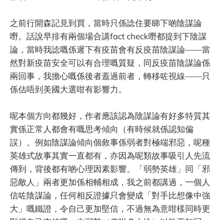
之前行開森記見到買，當時只係諗住要睇下啲陰謀論
嘢。話說早排有兩個場合講fact check嘢都提到下陰謀
論，當時我諗嘅係遲下有疫苗會有反疫苗陰謀論——當
然對新疫苗安全可以有合理嘅質疑，同反疫苗陰謀論係
兩回事，我擔心嘅係後者蓋過前者，轉移咗視線——只
係估唔到美國大選咁有影響力。
呢本個方向都幾好，作者應該認為陰謀論有好多特質其
實係正常人都會有嘅思考傾向（有時候就係認知偏
誤）。例如陰謀論傾向個敘事係弱者對極端邪惡，呢種
英雄式故事其實一直都有，亦因為呢類故事吸引人先流
傳到，背後都有啲心理因素影響。「弱勢英雄」同「邪
惡敵人」兩者更加係相輔相成，我之前都講過，一個人
信咗陰謀論，任何相反證據只會變成「對手比想像中強
大」嘅鐵證，令自己更加堅信，不過無為意咁樣同時更