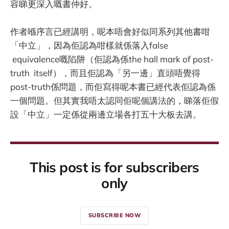
容睇更深入嘅書仲好。
作者喺序言已經講明，呢本唔會好似同系列其他書咁
「中立」，因為佢認為咁樣就係落入false
equivalence嘅陷阱（佢認為係the hall mark of post-
truth itself），而且佢認為「另一邊」直頭唔覺得
post-truth係問題，而佢寫得呢本書已經代表佢認為係
一個問題。但其實我唔太認同佢呢個講法的，睇落佢假
設「中立」一定係從兩邊立場各打五十大板去講。
This post is for subscribers
only
SUBSCRIBE NOW