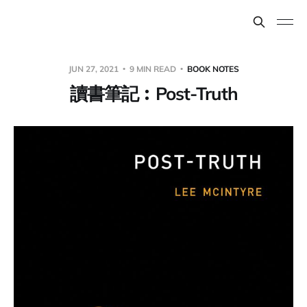
JUN 27, 2021
9 MIN READ
BOOK NOTES
讀書筆記︰Post-Truth