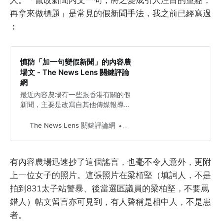
再拿來做標題」是常見的假新聞手法，我之前已經寫過
︰
慎防「加一句變假新聞」的內容農
場文 - The News Lens 關鍵評論
網
最近內容農場有一些跟香港有關的假
新聞，主要是改寫自其他傳媒報導，
再插入一兩句假資訊誤導讀者。
The News Lens 關鍵評論網
Kayue
有內容農場迅速抄了這個謠言，也毫不令人意外，更附
上一位女子的照片。這張照片在梁栢堅（填詞人，不是
拍到831太子站警暴、後當選區議員的梁柏堅，不要罵
錯人）帖文留言亦可見到，有人聲稱是相中人，不是患
者。