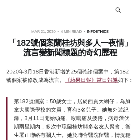
MAR 21, 2020
4 MIN READ
INFOETHICS
「182號個案蘭桂坊與多人一夜情」
流言變新聞標題的奇幻歷程
2020年3月18日香港新增的25個確診個案中，第182
號個案被修改成為流言。
《蘋果日報》當日報導
如下︰
第182號個案：50歲女士，居於西貢大網仔，為加
拿大國際學校的文員，育有3名兒子。她無外遊紀
錄，3月11日開始頭痛、喉嚨痛及疲倦，病毒潛伏
期兩星期內，多次中環蘭桂坊與多名友人聚會，衞
生署正聯絡有關人士。她於聯合醫院留醫，情況穩