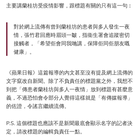
主要講蘭桂坊受疫情影響，跟標題有關的只有這一句︰
對於網上流傳有曾到蘭桂坊的患者與多人發生一夜
情，張竹君回應時眉頭一皺，指衞生署會追蹤密切
接觸者，「希望佢會同我哋講，保障佢同佢朋友嘅
健康」。
《蘋果日報》這篇報導的內文甚至沒有提及網上流傳的
文字竄改自新聞。除了不負責任的標題黨之外，我想不
到把「傳患者蘭桂坊與多人一夜情」放到標題有甚麼意
義，不過恐怕會令部分人覺得這樣就是「有傳媒報導」
的佐證，令謠言繼續流傳。
P.S. 這個標題也應該不是新聞最底會顯示名字的記者決
定，請改標題的編輯負責任一點。