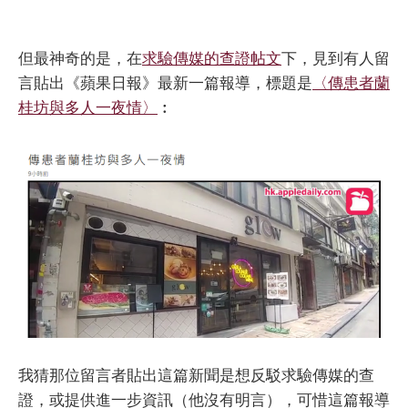
但最神奇的是，在
求驗傳媒的查證帖文
下，見到有人留
言貼出《蘋果日報》最新一篇報導，標題是
〈傳患者蘭
桂坊與多人一夜情〉
︰
我猜那位留言者貼出這篇新聞是想反駁求驗傳媒的查
證，或提供進一步資訊（他沒有明言），可惜這篇報導