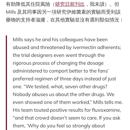
有助降低其住院風險（
研究日前刊出
，我未讀）。但
Mills 及其同事因另一項研究伊維菌素的實驗而受到該
藥物的支持者滋擾，在其他實驗並沒有遇到類似情況︰
Mills says he and his colleagues have been
abused and threatened by ivermectin adherents;
the trial designers even went through the
rigorous process of changing the dosage
administered to comport better to the fans’
preferred regimen of three days instead of just
one. “We tested, what, seven other drugs?
Nobody abuses us about the other drugs. We
even showed one of them worked,” Mills tells me.
His team touted positive results for fluvoxamine,
“and that crowd doesn’t seem to care. If you ask
them, ‘Why do you feel so strongly about