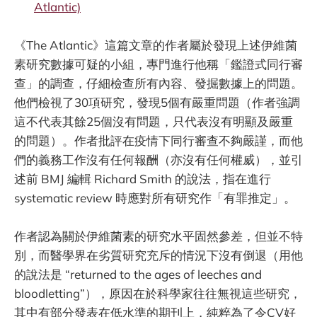
Atlantic)
《The Atlantic》這篇文章的作者屬於發現上述伊維菌
素研究數據可疑的小組，專門進行他稱「鑑證式同行審
查」的調查，仔細檢查所有內容、發掘數據上的問題。
他們檢視了30項研究，發現5個有嚴重問題（作者強調
這不代表其餘25個沒有問題，只代表沒有明顯及嚴重
的問題）。作者批評在疫情下同行審查不夠嚴謹，而他
們的義務工作沒有任何報酬（亦沒有任何權威），並引
述前 BMJ 編輯 Richard Smith 的說法，指在進行
systematic review 時應對所有研究作「有罪推定」。
作者認為關於伊維菌素的研究水平固然參差，但並不特
別，而醫學界在劣質研究充斥的情況下沒有倒退（用他
的說法是 “returned to the ages of leeches and
bloodletting”），原因在於科學家往往無視這些研究，
其中有部分發表在低水準的期刊上，純粹為了令CV好