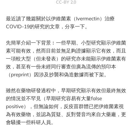
CC-BY 2.0
最近讀了幾篇關於以伊維菌素（Ivermectin）治療
COVID-19的研究的文章，分享一下。
先簡單介紹一下背景︰一些早期、小型研究顯示伊維菌
素可能有效，然而目前並無足夠證據顯示它有效，而且
一項較大型（但未發表）的研究亦未能顯示伊維菌素有
效，甚至有一份未經同行審查但廣為流傳的預印本
（preprint）因涉及抄襲和偽造數據而被下架。
雖然在藥物研發過程中，早期研究顯示有效但最終無效
的情況並不罕見（早期研究容易有大量false
positive），但無論如何，反疫苗群體已把伊維菌素視
為有效藥物，並認為質疑、反對聲音均來自大藥廠，更
會騷擾一些科研人員。