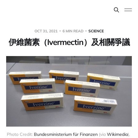
OCT 31, 2021
6 MIN READ
SCIENCE
伊維菌素（Ivermectin）及相關爭議
Photo Credit: 
Bundesministerium für Finanzen
 (via 
Wikimedia
), 