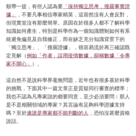
順帶一提，有些人認為要
「保持獨立思考，搜羅事實證
據」
，不要凡事相信專家精英，這當然沒有人會反對，
但現實並沒有那麼簡單。原因在於很多人都不了解科學
知識如何產生，特別是科學作為一個知識體制如何有系
統避免偏見及自我修正，而在缺乏充分知識背景下的
「獨立思考」、「搜羅證據」，很容易流於再三確認既
定見解（
例如「作者」誤用疫情數據，卻稱數據「令專
家不開心」
）。
這自然不是說科學界毫無問題，近年也有很多基於科學
的挑戰，下面其中一篇文章正是質疑同行審查的標準；
我也不認為凡專家說的都要同意，至少必須要問︰那人
是不是相關領域的專家？其言論有足夠科學證據支持
嗎？至於
連誰是專家都不能判斷的人
，恐怕沒甚麼資格
說話。