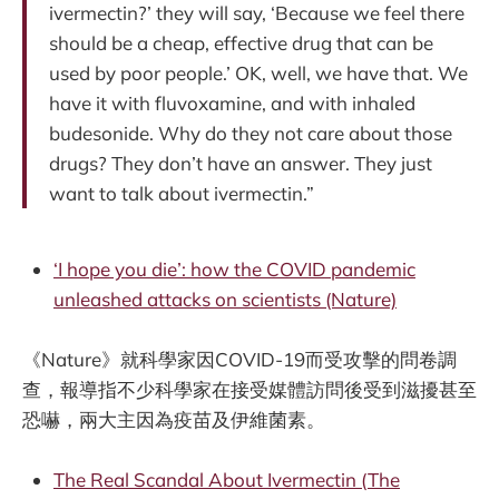
ivermectin?’ they will say, ‘Because we feel there
should be a cheap, effective drug that can be
used by poor people.’ OK, well, we have that. We
have it with fluvoxamine, and with inhaled
budesonide. Why do they not care about those
drugs? They don’t have an answer. They just
want to talk about ivermectin.”
‘I hope you die’: how the COVID pandemic
unleashed attacks on scientists (Nature)
《Nature》就科學家因COVID-19而受攻擊的問卷調
查，報導指不少科學家在接受媒體訪問後受到滋擾甚至
恐嚇，兩大主因為疫苗及伊維菌素。
The Real Scandal About Ivermectin (The