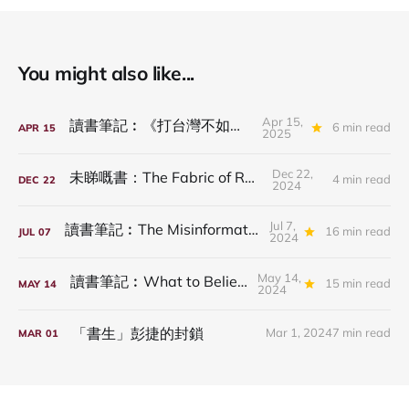
You might also like...
Apr 15,
讀書筆記︰《打台灣不如騙台灣》
6 min read
APR
15
2025
Dec 22,
未睇嘅書：The Fabric of Reality
4 min read
DEC
22
2024
Jul 7,
讀書筆記︰The Misinformation Age
16 min read
JUL
07
2024
May 14,
讀書筆記︰What to Believe Now
15 min read
MAY
14
2024
「書生」彭捷的封鎖
Mar 1, 2024
7 min read
MAR
01