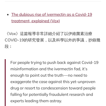
The dubious rise of ivermectin as a Covid-19
treatment, explained (Vox)
《Vox》這篇報導非常詳細介紹了以伊維菌素治療
COVID-19的研究發展，以及科學以外的爭議，抄錄幾
段︰
For people trying to push back against Covid-19
misinformation and the ivermectin fad, it’s
enough to point out the truth — no need to
exaggerate the case against this yet-unproven
drug or resort to condescension toward people
falling for potentially fraudulent research and
experts leading them astray.