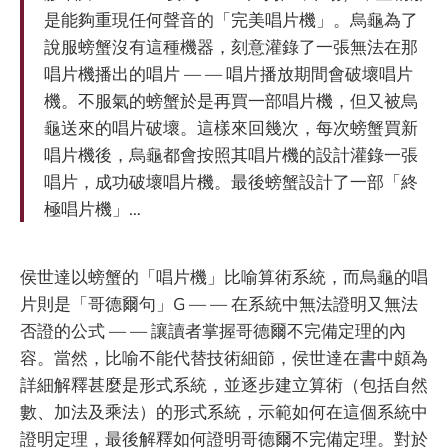
是能夠重現任何聲音的「完美唱片機」。烏龜為了
說服螃蟹沒有這種機器，刻意灌錄了一張無法在那
唱片機播出的唱片 — — 唱片播放期間會破壞唱片
機。不服氣的螃蟹於是再買一部唱片機，但又被烏
龜送來的唱片破壞。這樣來回幾次，每次螃蟹買新
唱片機後，烏龜都會按照其唱片機的設計灌錄一張
唱片，成功破壞唱片機。最後螃蟹設計了一部「終
極唱片機」…
侯世達以螃蟹的「唱片機」比喻算術系統，而烏龜的唱
片則是「哥德爾句」G — — 在系統中無法證明又無法
否證的公式 — — 讓讀者掌握哥德爾不完備定理的內
容。當然，比喻不能代替技術細節，侯世達在書中頗為
詳細解釋甚麼是形式系統，並逐步建立算術（包括自然
數、加法及乘法）的形式系統，示範如何在這個系統中
證明定理，最後解釋如何證明哥德爾不完備定理。對於