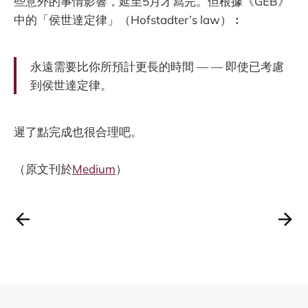
些意外的事情影響，延至5月才寫完。但根據《GEB》
中的「侯世達定律」（Hofstadter’s law）︰
永遠需要比你所預計更長的時間 — — 即使已考慮
到侯世達定律。
遲了點完成也很合理吧。
（原文刊於
Medium
）