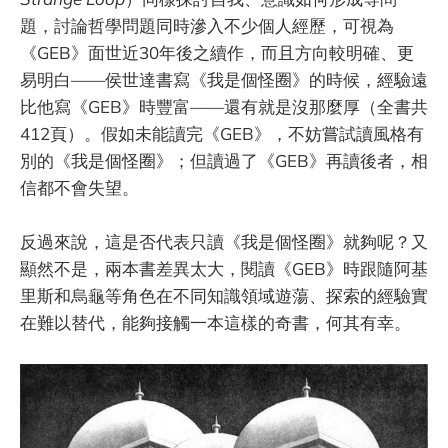
題，討論哲學問題同時滲入不少個人經歷，可視為
《GEB》面世近30年後之續作，而且方向較明確、更
易明白——侯世達書寫《我是個怪圈》的時候，經驗遠
比他寫《GEB》時豐富——還有就是沒那麼厚（全書共
412頁）。假如未能讀完《GEB》，不妨嘗試讀風格有
別的《我是個怪圈》；但讀過了《GEB》再讀後者，相
信都不會失望。
反過來說，這是否代表只讀《我是個怪圈》就夠呢？又
顯然不是，兩本書差異太大，閱讀《GEB》時跟隨阿基
里斯和烏龜等角色在不同知識領域遊蕩、探索的經驗實
在難以替代，能夠接觸一本這樣的奇書，何其有幸。