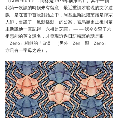
《Adventure》，同樣是1979年前推出）。其中一個
我第一次讀的時候未有留意、最近重讀才發現的文字遊
戲，是在書中首段對話之中，阿基里斯記錯芝諾是禪宗
大師，更說了「風動幡動」的公案，被烏龜更正後阿基
里斯說他一直記得「六祖是芝諾」 — — 我今次查了六
祖惠能的英文譯名，才發現透過日語轉譯的話是跟
「Zeno」相似的「Enō」（另外「Zen」跟「Zeno」
亦只有一字母之差）。