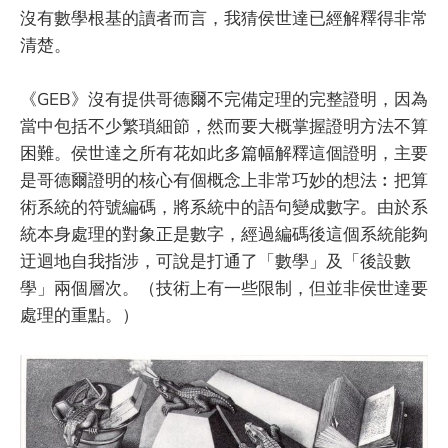
沒有數學根基的讀者而言，我猜侯世達已經解釋得非常
清楚。
《GEB》沒有提供哥德爾不完備定理的完整證明，因為
當中包括不少繁瑣細節，然而要大概掌握證明方法不算
困難。侯世達之所有花如此多篇幅解釋這個證明，主要
是哥德爾證明的核心有個概念上非常巧妙的想法︰把算
術系統的符號編碼，將系統中的語句變成數字。由於系
統本身處理的對象正是數字，經過編碼後這個系統能夠
迂迴地自我指涉，可說是打通了「數學」及「後設數
學」兩個層次。（技術上有一些限制，但並非侯世達要
處理的重點。）