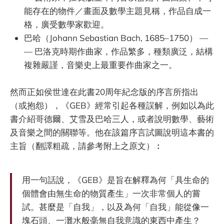
能存在的物件／畫面及數學主題見稱，作品自成一
格，廣受數學家歡迎。
巴哈（Johann Sebastian Bach, 1685–1750） —
— 巴洛克時期作曲家，作品繁多，種類廣泛，結構
複雜嚴謹，音樂史上最重要作曲家之一。
然而正如侯世達在此書20周年紀念版的序言所指出
（或抱怨），《GEB》經常引起各種誤解，例如以為此
書介紹哥德爾、艾雪及巴哈三人，或者說明數學、藝術
及音樂之間的關聯等。他在該篇序言試圖說明這本書的
主旨（翻譯粗疏，請參考附上之原文）︰
用一句話說，《GEB》是旨在解釋為何「具生命的
個體會由無生命的物質產生」一次非常個人的嘗
試。甚麼是「自我」，以及為何「自我」能從像一
塊石頭、一灘水般毫無自我意識的東西中產生？