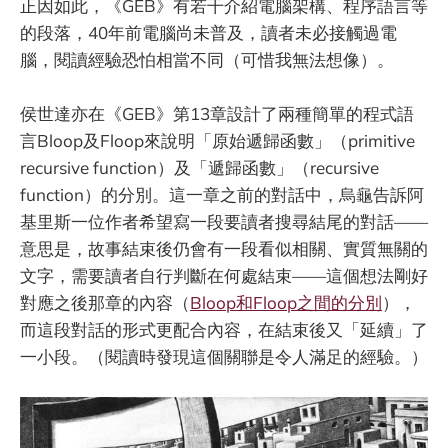
正因如此，《GEB》有若干介紹電腦架構、程序語言等
的段落，40年前電腦尚未普及，讀者未必接觸過電
腦，閱讀經驗恐怕相當不同（可惜我無法想像）。
侯世達亦在《GEB》第13章設計了兩種簡單的程式語
言Bloop及Floop來說明「原始遞歸函數」（primitive
recursive function）及「遞歸函數」（recursive
function）的分別。這一章之前的對話中，烏龜告訴阿
基里斯一位作者希望寫一段要讀者搜尋結尾的對話——
意思是，故事結束後仍會有一段看似相關、實質無關的
文字，需要讀者自行判斷在何處結束——這個想法剛好
對應之後那章的內容（
Bloop和Floop之間的分別
），
而這段對話的形式更配合內容，在結束後又「延續」了
一小段。（閱讀時發現這個關聯是令人滿足的經驗。）