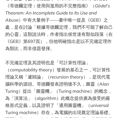
《哥德爾定理︰使用與濫用的不完整指南》（
Gödel’s
Theorem: An Incomplete Guide to Its Use and
Abuse
）中有大量例子——書中唯一提及《GEB》之
處，是在討論「根據哥德爾定理，我們不可能了解自己
的心靈」這類說法時，作者指出侯世達有類似段落（在
《GEB》第697頁），但他明確指出是以不完備定理作
為類比，而非借題發揮。
不完備定理及其證明也是「可計算性理論」
（computability theory）發展的基石之一，可計算性
理論又稱「遞歸論」（recursion theory），是現代電
腦科學的源頭。哥德爾發表證明後不久，圖靈（Alan
Turing）提出「圖靈機」（Turing machine）的概念，
為「演算法」（algorithm）此概念提供廣為接受的嚴
格形式定義，以及證明了「通用圖靈機」（universal
Turing machine）存在，為電腦的出現奠定理論基礎。