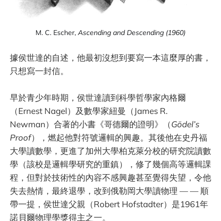
M. C. Escher, 
Ascending and Descending (1960)
據侯世達的自述，他最初沒想到要寫一本這麼厚的書，
只想寫一封信。
早於青少年時期，侯世達讀到科學哲學家內格爾
（Ernest Nagel）及數學家紐曼（James R.
Newman）合著的小書《哥德爾的證明》（
Gödel’s
Proof
），燃起他對符號邏輯的興趣。其後他在史丹福
大學讀數學，更進了加州大學柏克萊分校的研究院讀數
學（該校是邏輯學研究的重鎮），修了幾個高等邏輯課
程，但對於技術性的內容不感興趣甚至覺得失望，令他
失去熱情，最終退學，改到俄勒岡大學讀物理 — — 順
帶一提，侯世達父親（Robert Hofstadter）是1961年
諾貝爾物理學獎得主之一。