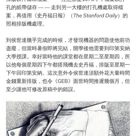
孔的紙帶儲存 — — 走到另一大樓的打孔機處取得檔
案，再借用《史丹福日報》（
The Stanford Daily
）的
照相排版機處理。
到侯世達幾乎完成的時候，才發現機器的問題使他前功
盡廢，但當時暑假即將完結，開學後他需要到印第安納
大學授課。幸好當時他的課堂都在星期二至星期四，所
以他每個星期四下午都搭飛機去史丹福，排版至星期一
下午回印第安納。這次意外令侯世達須額外花大量時間
金錢重新排版，也令《GEB》面世時間推遲幾個月，但
至少讓他可修改原稿中的錯誤。