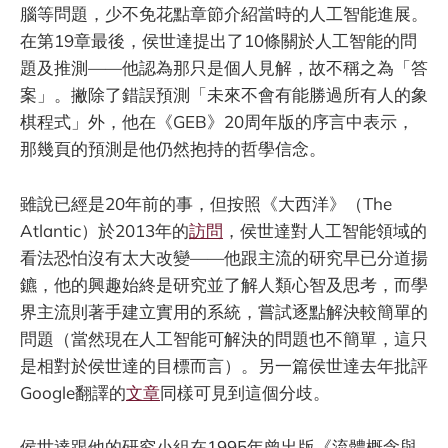
腦等問題，少不免花點章節介紹當時的人工智能進展。
在第19章最後，侯世達提出了10條關於人工智能的問
題及推測——他認為那只是個人見解，故不稱之為「答
案」。撇除了錯誤預測「未來不會有能勝過所有人的象
棋程式」外，他在《GEB》20周年版的序言中表示，
那幾頁的預測是他仍然抱持的哲學信念。
雖說已經是20年前的事，但按照《大西洋》（The
Atlantic）於2013年的
訪問
，侯世達對人工智能領域的
看法恐怕沒有太大改變——他跟主流的研究早已分道揚
鑣，他的興趣始終是研究並了解人類心智及思考，而學
界主流則著手建立實用的系統，嘗試逐點解決較簡單的
問題（當然現在人工智能可解決的問題也不簡單，這只
是相對於侯世達的目標而言）。另一篇侯世達去年批評
Google翻譯的
文章
同樣可見到這個分歧。
侯世達跟他的研究小組在1995年曾出版《流體概念與