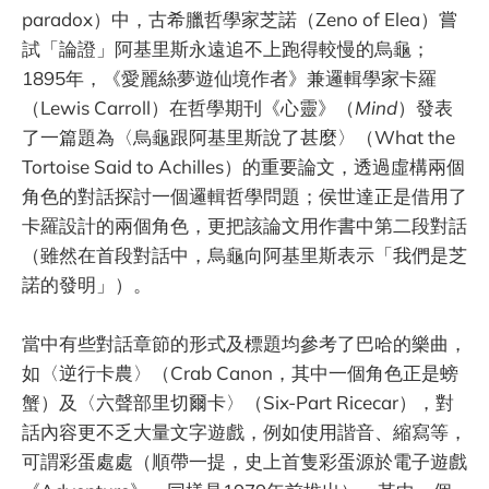
paradox）中，古希臘哲學家芝諾（Zeno of Elea）嘗
試「論證」阿基里斯永遠追不上跑得較慢的烏龜；
1895年，《愛麗絲夢遊仙境作者》兼邏輯學家卡羅
（Lewis Carroll）在哲學期刊《心靈》（
Mind
）發表
了一篇題為〈烏龜跟阿基里斯說了甚麼〉（What the
Tortoise Said to Achilles）的重要論文，透過虛構兩個
角色的對話探討一個邏輯哲學問題；侯世達正是借用了
卡羅設計的兩個角色，更把該論文用作書中第二段對話
（雖然在首段對話中，烏龜向阿基里斯表示「我們是芝
諾的發明」）。
當中有些對話章節的形式及標題均參考了巴哈的樂曲，
如〈逆行卡農〉（Crab Canon，其中一個角色正是螃
蟹）及〈六聲部里切爾卡〉（Six-Part Ricecar），對
話內容更不乏大量文字遊戲，例如使用諧音、縮寫等，
可謂彩蛋處處（順帶一提，史上首隻彩蛋源於電子遊戲