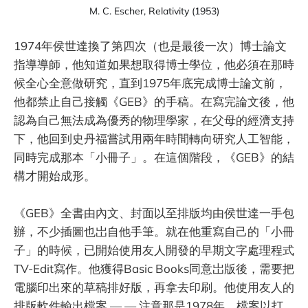
M. C. Escher, Relativity (1953)
1974年侯世達換了第四次（也是最後一次）博士論文
指導導師，他知道如果想取得博士學位，他必須在那時
候全心全意做研究，直到1975年底完成博士論文前，
他都禁止自己接觸《GEB》的手稿。在寫完論文後，他
認為自己無法成為優秀的物理學家，在父母的經濟支持
下，他回到史丹福嘗試用兩年時間轉向研究人工智能，
同時完成那本「小冊子」。在這個階段，《GEB》的結
構才開始成形。
《GEB》全書由內文、封面以至排版均由侯世達一手包
辦，不少插圖也岀自他手筆。就在他重寫自己的「小冊
子」的時候，已開始使用友人開發的早期文字處理程式
TV-Edit寫作。他獲得Basic Books同意岀版後，需要把
電腦印出來的草稿排好版，再拿去印刷。他使用友人的
排版軟件輸出檔案 — — 注意那是1978年，檔案以打