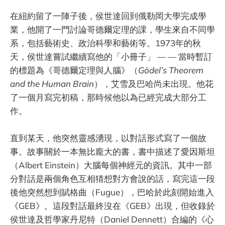
在紐約留了一陣子後，侯世達回到俄勒岡大學完成學
業，他開了一門討論哥德爾定理的課，學生來自不同學
系，包括藝術史、政治科學和藝術等。1973年的秋
天，侯世達嘗試繼續寫他的「小冊子」 — — 當時暫訂
的標題為《哥德爾定理與人腦》（
Gödel’s Theorem
and the Human Brain
），艾雪及巴哈尚未出現。他花
了一個月寫完初稿，那時候他以為已經完成大部分工
作。
直到某天，他突然靈感湧現，以對話形式寫了一個故
事。故事關於一本無比龐大的書，書中描述了愛因斯坦
（Albert Einstein）大腦每個神經元的資訊。其中一部
分對話是兩個角色互相猜想對方會說的話，寫完這一段
後他突然想到賦格曲（Fugue），巴哈於此刻開始進入
《GEB》。這段對話最終沒在《GEB》出現，但收錄於
侯世達及哲學家丹尼特（Daniel Dennett）合編的《心