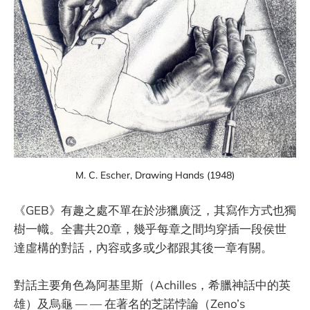
M. C. Escher, Drawing Hands (1948)
《GEB》有趣之處不單在於涉獵廣泛，其寫作方式也獨
樹一幟。全書共20章，幾乎每章之間均穿插一段侯世
達虛構的對話，內容或多或少都跟其後一章有關。
對話主要角色為阿基里斯（Achilles，希臘神話中的英
雄）及烏龜 — — 在著名的芝諾悖論（Zeno’s