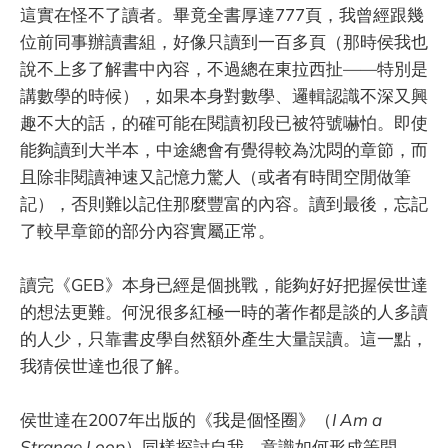
這實在怪不了讀者。畢竟全書厚達777頁，我曾經跟幾
位前同事辦讀書組，好像只讀到一百多頁（那時侯我也
說不上多了解書中內容，不過總在東拉西扯——特別是
講數學的時候），如果本身對數學、邏輯認識不深又興
趣不大的話，的確可能在閱讀初段已被符號嚇怕。即使
能夠讀到大半本，中途總會有覺得較為沈悶的章節，而
且除非閱讀神速又記憶力驚人（或者有時間空閒做筆
記），否則難以記住那麼豐富的內容。讀到最後，忘記
了較早章節的部分內容實屬正常。
讀完《GEB》本身已經是個挑戰，能夠好好把握侯世達
的想法更難。何況很多紅極一時的著作都是談的人多讀
的人少，只靠書皮學自然額外產生大量誤讀。這一點，
我猜侯世達也很了解。
侯世達在2007年出版的《我是個怪圈》（
I Am a
Strange Loop
）同樣探討自我、意識如何形成等問