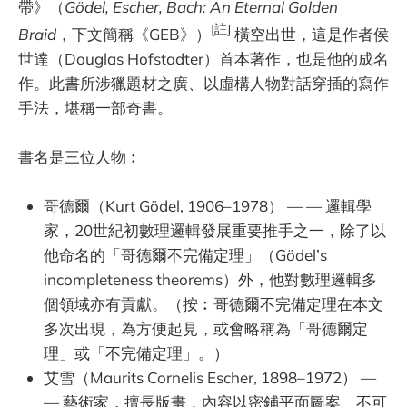
帶》（
Gödel, Escher, Bach: An Eternal Golden
[註]
Braid
，下文簡稱《GEB》）
橫空出世，這是作者侯
世達（Douglas Hofstadter）首本著作，也是他的成名
作。此書所涉獵題材之廣、以虛構人物對話穿插的寫作
手法，堪稱一部奇書。
書名是三位人物︰
哥德爾（Kurt Gödel, 1906–1978） — — 邏輯學
家，20世紀初數理邏輯發展重要推手之一，除了以
他命名的「哥德爾不完備定理」（Gödel’s
incompleteness theorems）外，他對數理邏輯多
個領域亦有貢獻。（按︰哥德爾不完備定理在本文
多次出現，為方便起見，或會略稱為「哥德爾定
理」或「不完備定理」。）
艾雪（Maurits Cornelis Escher, 1898–1972） —
— 藝術家，擅長版畫，內容以密鋪平面圖案、不可