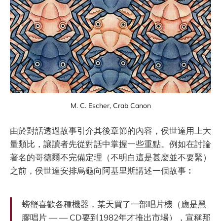
M. C. Escher, Crab Canon
由於對話透過故事引介其後章節的內容，侯世達用上大
量類比，讓讀者先從對話中掌握一些重點。例如在討論
著名的哥德爾不完備定理（不明白這是甚麼並不要緊）
之前，侯世達安排烏龜向阿基里斯講述一個故事︰
螃蟹喜歡各種機器，某天買了一部唱片機（應是黑
膠唱片 — — CD要到1982年才推出市場），宣稱那