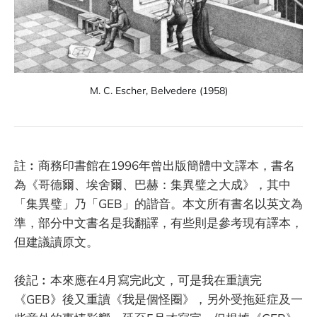
M. C. Escher, Belvedere (1958)
註︰商務印書館在1996年曾出版簡體中文譯本，書名
為《哥德爾、埃舍爾、巴赫：集異璧之大成》，其中
「集異璧」乃「GEB」的諧音。本文所有書名以英文為
準，部分中文書名是我翻譯，有些則是參考現有譯本，
但建議讀原文。
後記︰本來應在4月寫完此文，可是我在重讀完
《GEB》後又重讀《我是個怪圈》，另外受拖延症及一