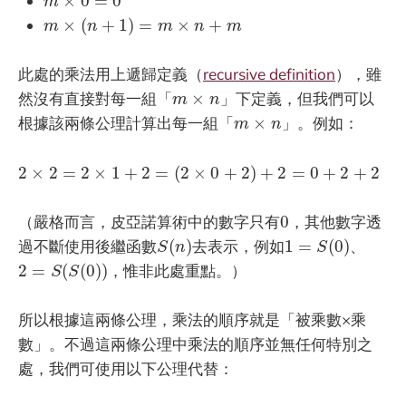
×
0
=
0
m
m
×
(
n
+
1
)
=
m
×
n
+
m
×
(
+
1
)
=
×
+
m
n
m
n
m
此處的乘法用上遞歸定義（
recursive definition
），雖
m
×
n
然沒有直接對每一組「
×
」下定義，但我們可以
m
n
m
×
n
根據該兩條公理計算出每一組「
×
」。例如：
m
n
2
×
2
=
2
×
1
+
2
=
(
2
×
0
+
2
)
+
2
=
0
+
2
+
2
2
×
2
=
2
×
1
+
2
=
(
2
×
0
+
2
)
+
2
=
0
+
2
+
2
0
（嚴格而言，皮亞諾算術中的數字只有
0
，其他數字透
S
(
n
)
1
=
S
(
0
)
過不斷使用後繼函數
(
)
去表示，例如
1
=
(
0
)
、
S
n
S
2
=
S
(
S
(
0
)
)
2
=
(
(
0
)
)
，惟非此處重點。）
S
S
所以根據這兩條公理，乘法的順序就是「被乘數×乘
數」。不過這兩條公理中乘法的順序並無任何特別之
處，我們可使用以下公理代替：