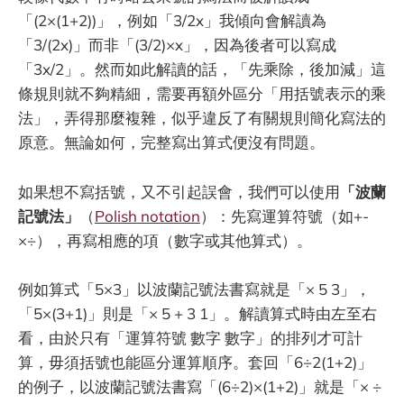
「(2×(1+2))」，例如「3/2x」我傾向會解讀為
「3/(2x)」而非「(3/2)×x」，因為後者可以寫成
「3x/2」。然而如此解讀的話，「先乘除，後加減」這
條規則就不夠精細，需要再額外區分「用括號表示的乘
法」，弄得那麼複雜，似乎違反了有關規則簡化寫法的
原意。無論如何，完整寫出算式便沒有問題。
如果想不寫括號，又不引起誤會，我們可以使用
「波蘭
記號法」
（
Polish notation
）：先寫運算符號（如+-
×÷），再寫相應的項（數字或其他算式）。
例如算式「5×3」以波蘭記號法書寫就是「× 5 3」，
「5×(3+1)」則是「× 5 + 3 1」。解讀算式時由左至右
看，由於只有「運算符號 數字 數字」的排列才可計
算，毋須括號也能區分運算順序。套回「6÷2(1+2)」
的例子，以波蘭記號法書寫「(6÷2)×(1+2)」就是「× ÷