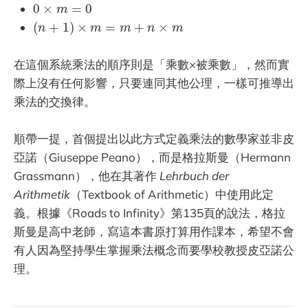
0
×
m
=
0
0
×
=
0
m
(
n
+
1
)
×
m
=
m
+
n
×
m
(
+
1
)
×
=
+
×
n
m
m
n
m
在這個系統乘法的順序則是「乘數×被乘數」，然而實
際上沒有任何影響，只要連同其他公理，一樣可推導出
乘法的交換律。
順帶一提，首個提出以此方式定義乘法的數學家並非皮
亞諾（Giuseppe Peano），而是格拉斯曼（Hermann
Grassmann），他在其著作
Lehrbuch der
Arithmetik
（Textbook of Arithmetic）中使用此定
義。根據《Roads to Infinity》第135頁的說法，格拉
斯曼是高中老師，寫這本書原打算用作課本，希望不會
有人因為堅持學生掌握乘法概念而要學校教授皮亞諾公
理。