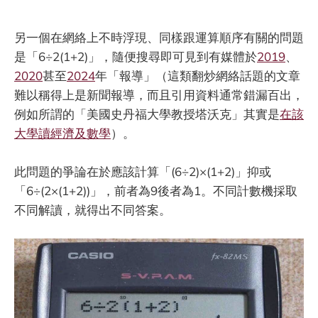
另一個在網絡上不時浮現、同樣跟運算順序有關的問題
是「6÷2(1+2)」，隨便搜尋即可見到有媒體於
2019
、
2020
甚至
2024
年「報導」（這類翻炒網絡話題的文章
難以稱得上是新聞報導，而且引用資料通常錯漏百出，
例如所謂的「美國史丹福大學教授塔沃克」其實是
在該
大學讀經濟及數學
）。
此問題的爭論在於應該計算「(6÷2)×(1+2)」抑或
「6÷(2×(1+2))」，前者為9後者為1。不同計數機採取
不同解讀，就得出不同答案。