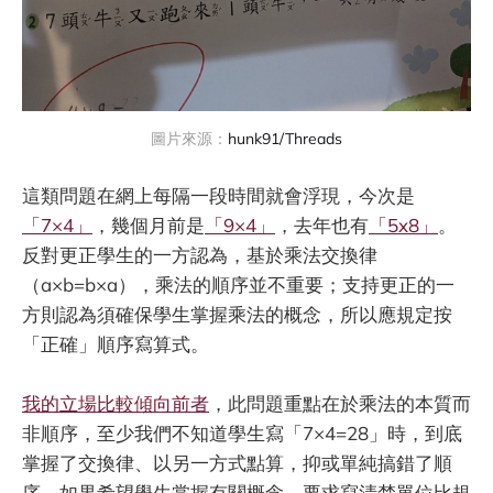
圖片來源：
hunk91/Threads
這類問題在網上每隔一段時間就會浮現，今次是
「7×4」
，幾個月前是
「9×4」
，去年也有
「5x8」
。
反對更正學生的一方認為，基於乘法交換律
（a×b=b×a），乘法的順序並不重要；支持更正的一
方則認為須確保學生掌握乘法的概念，所以應規定按
「正確」順序寫算式。
我的立場比較傾向前者
，此問題重點在於乘法的本質而
非順序，至少我們不知道學生寫「7×4=28」時，到底
掌握了交換律、以另一方式點算，抑或單純搞錯了順
序。如果希望學生掌握有關概念，要求寫清楚單位比規