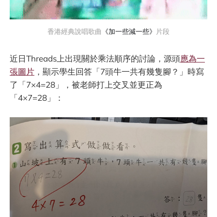
香港經典說唱歌曲
《加一些減一些》
片段
近日Threads上出現關於乘法順序的討論，源頭
應為一
張圖片
，顯示學生回答「7頭牛一共有幾隻腳？」時寫
了「7×4=28」，被老師打上交叉並更正為
「4×7=28」：