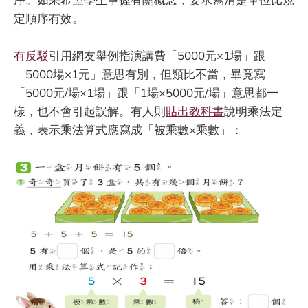
定順序有效。
有反駁
引用網友舉例指演講費「5000元×1場」跟
「5000場×1元」意思有別，但類比不當，畢竟寫
「5000元/場×1場」跟「1場×5000元/場」意思都一
樣，也不會引起誤解。有人則
貼出教科書
說明乘法定
義，表示乘法算式應寫成「被乘數×乘數」：