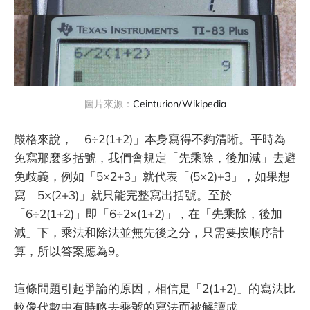
圖片來源：
Ceinturion/Wikipedia
嚴格來說，「6÷2(1+2)」本身寫得不夠清晰。平時為
免寫那麼多括號，我們會規定「先乘除，後加減」去避
免歧義，例如「5×2+3」就代表「(5×2)+3」，如果想
寫「5×(2+3)」就只能完整寫出括號。至於
「6÷2(1+2)」即「6÷2×(1+2)」，在「先乘除，後加
減」下，乘法和除法並無先後之分，只需要按順序計
算，所以答案應為9。
這條問題引起爭論的原因，相信是「2(1+2)」的寫法比
較像代數中有時略去乘號的寫法而被解讀成